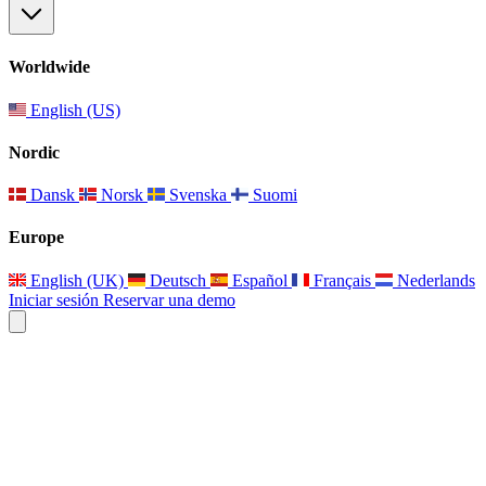
Worldwide
English (US)
Nordic
Dansk
Norsk
Svenska
Suomi
Europe
English (UK)
Deutsch
Español
Français
Nederlands
Iniciar sesión
Reservar una demo