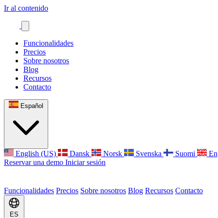
Ir al contenido
Funcionalidades
Precios
Sobre nosotros
Blog
Recursos
Contacto
Español
English (US)
Dansk
Norsk
Svenska
Suomi
En
Reservar una demo
Iniciar sesión
Funcionalidades
Precios
Sobre nosotros
Blog
Recursos
Contacto
ES