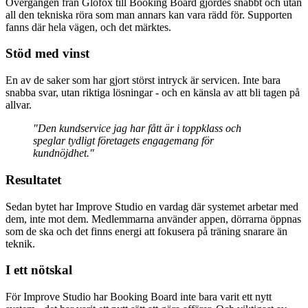
Övergången från Glofox till Booking Board gjordes snabbt och utan
all den tekniska röra som man annars kan vara rädd för. Supporten
fanns där hela vägen, och det märktes.
Stöd med vinst
En av de saker som har gjort störst intryck är servicen. Inte bara
snabba svar, utan riktiga lösningar - och en känsla av att bli tagen på
allvar.
"Den kundservice jag har fått är i toppklass och
speglar tydligt företagets engagemang för
kundnöjdhet."
Resultatet
Sedan bytet har Improve Studio en vardag där systemet arbetar med
dem, inte mot dem. Medlemmarna använder appen, dörrarna öppnas
som de ska och det finns energi att fokusera på träning snarare än
teknik.
I ett nötskal
För Improve Studio har Booking Board inte bara varit ett nytt