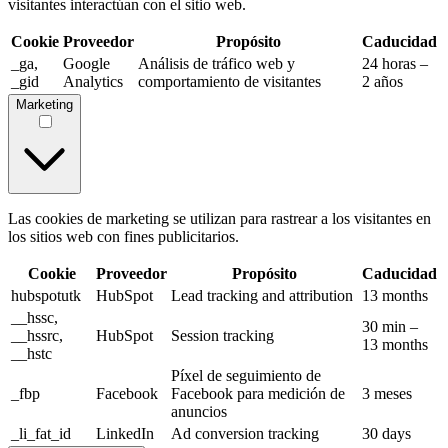
visitantes interactúan con el sitio web.
Cookie
Proveedor
Propósito
Caducidad
_ga,
Google
Análisis de tráfico web y
24 horas –
_gid
Analytics
comportamiento de visitantes
2 años
Marketing
Las cookies de marketing se utilizan para rastrear a los visitantes en
los sitios web con fines publicitarios.
Cookie
Proveedor
Propósito
Caducidad
hubspotutk
HubSpot
Lead tracking and attribution
13 months
__hssc,
30 min –
__hssrc,
HubSpot
Session tracking
13 months
__hstc
Píxel de seguimiento de
_fbp
Facebook
Facebook para medición de
3 meses
anuncios
_li_fat_id
LinkedIn
Ad conversion tracking
30 days