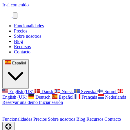
Ir al contenido
Funcionalidades
Precios
Sobre nosotros
Blog
Recursos
Contacto
Español
English (US)
Dansk
Norsk
Svenska
Suomi
English (UK)
Deutsch
Español
Français
Nederlands
Reservar una demo
Iniciar sesión
Funcionalidades
Precios
Sobre nosotros
Blog
Recursos
Contacto