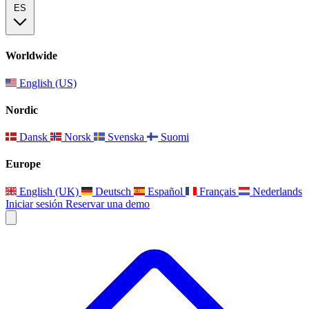
ES
Worldwide
English (US)
Nordic
Dansk
Norsk
Svenska
Suomi
Europe
English (UK)
Deutsch
Español
Français
Nederlands
Iniciar sesión
Reservar una demo