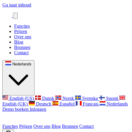
Ga naar inhoud
Functies
Prijzen
Over ons
Blog
Bronnen
Contact
Nederlands
English (US)
Dansk
Norsk
Svenska
Suomi
English (UK)
Deutsch
Español
Français
Nederlands
Demo boeken
Inloggen
Functies
Prijzen
Over ons
Blog
Bronnen
Contact