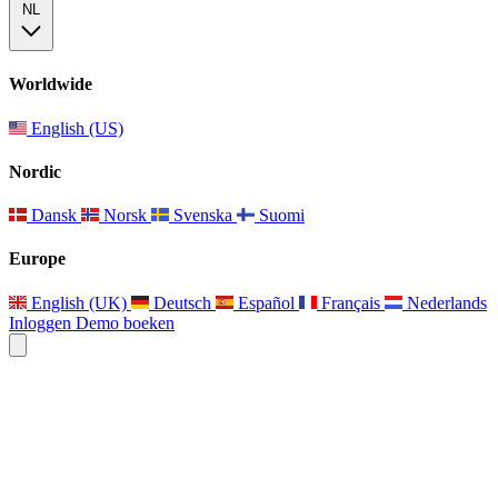
NL
Worldwide
English (US)
Nordic
Dansk
Norsk
Svenska
Suomi
Europe
English (UK)
Deutsch
Español
Français
Nederlands
Inloggen
Demo boeken