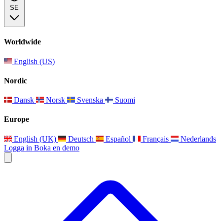
SE
Worldwide
English (US)
Nordic
Dansk
Norsk
Svenska
Suomi
Europe
English (UK)
Deutsch
Español
Français
Nederlands
Logga in
Boka en demo