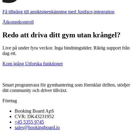
Få tillgång till ansiktsigenkänning med Justface-integration
Åtkomstkontroll
Redo att driva ditt gym utan krångel?
Live på under fyra veckor. Inga bindningstider. Riktig support från
dag ett.
Kom igång
Utforska funktioner
Smart programvara för gymhantering som förenklar driften, stödjer
ditt community och driver tillväxt.
Företag
Booking Board ApS
CVR: DK43231952
+45 5355 9745
sales@bookingboard.io