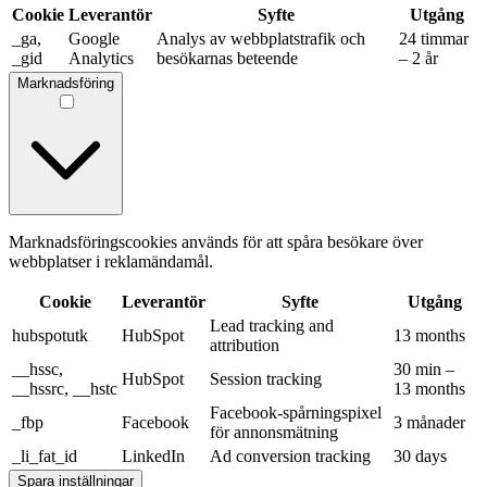
Cookie
Leverantör
Syfte
Utgång
_ga,
Google
Analys av webbplatstrafik och
24 timmar
_gid
Analytics
besökarnas beteende
– 2 år
Marknadsföring
Marknadsföringscookies används för att spåra besökare över
webbplatser i reklamändamål.
Cookie
Leverantör
Syfte
Utgång
Lead tracking and
hubspotutk
HubSpot
13 months
attribution
__hssc,
30 min –
HubSpot
Session tracking
__hssrc, __hstc
13 months
Facebook-spårningspixel
_fbp
Facebook
3 månader
för annonsmätning
_li_fat_id
LinkedIn
Ad conversion tracking
30 days
Spara inställningar