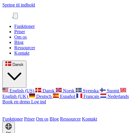
Spring til indhold
Funktioner
Priser
Om os
Blog
Ressourcer
Kontakt
Dansk
English (US)
Dansk
Norsk
Svenska
Suomi
English (UK)
Deutsch
Español
Français
Nederlands
Book en demo
Log ind
Funktioner
Priser
Om os
Blog
Ressourcer
Kontakt