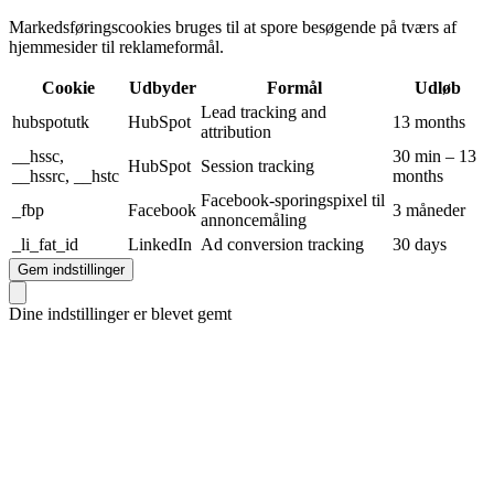
Markedsføringscookies bruges til at spore besøgende på tværs af
hjemmesider til reklameformål.
Cookie
Udbyder
Formål
Udløb
Lead tracking and
hubspotutk
HubSpot
13 months
attribution
__hssc,
30 min – 13
HubSpot
Session tracking
__hssrc, __hstc
months
Facebook-sporingspixel til
_fbp
Facebook
3 måneder
annoncemåling
_li_fat_id
LinkedIn
Ad conversion tracking
30 days
Gem indstillinger
Dine indstillinger er blevet gemt