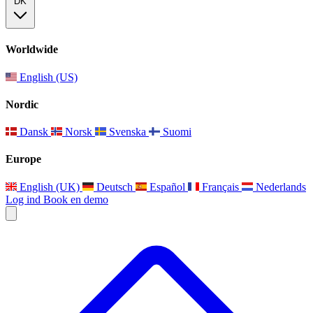
DK
Worldwide
English (US)
Nordic
Dansk
Norsk
Svenska
Suomi
Europe
English (UK)
Deutsch
Español
Français
Nederlands
Log ind
Book en demo