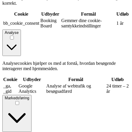
korrekt.
Cookie
Udbyder
Formål
Udløb
Booking
Gemmer dine cookie-
bb_cookie_consent
1 år
Board
samtykkeindstillinger
Analyse
Analysecookies hjælper os med at forstå, hvordan besøgende
interagerer med hjemmesiden.
Cookie
Udbyder
Formål
Udløb
_ga,
Google
Analyse af webtrafik og
24 timer – 2
_gid
Analytics
besøgsadfærd
år
Markedsføring