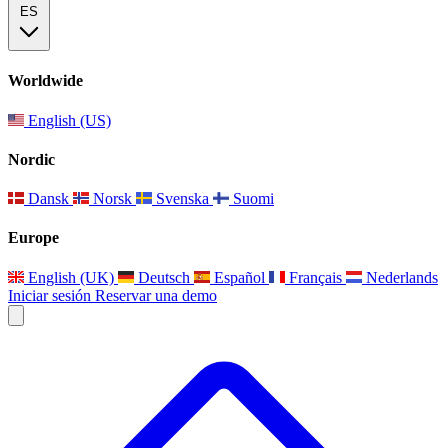
ES
Worldwide
English (US)
Nordic
Dansk
Norsk
Svenska
Suomi
Europe
English (UK)
Deutsch
Español
Français
Nederlands
Iniciar sesión
Reservar una demo