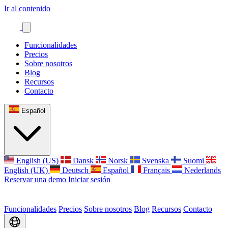
Ir al contenido
Funcionalidades
Precios
Sobre nosotros
Blog
Recursos
Contacto
Español
English (US)
Dansk
Norsk
Svenska
Suomi
English (UK)
Deutsch
Español
Français
Nederlands
Reservar una demo
Iniciar sesión
Funcionalidades
Precios
Sobre nosotros
Blog
Recursos
Contacto