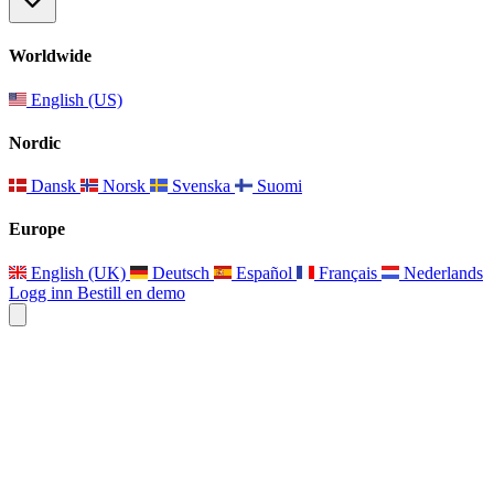
Worldwide
English (US)
Nordic
Dansk
Norsk
Svenska
Suomi
Europe
English (UK)
Deutsch
Español
Français
Nederlands
Logg inn
Bestill en demo