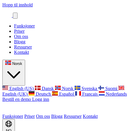
Hopp til innhold
Funksjoner
Priser
Om oss
Blogg
Ressurser
Kontakt
Norsk
English (US)
Dansk
Norsk
Svenska
Suomi
English (UK)
Deutsch
Español
Français
Nederlands
Bestill en demo
Logg inn
Funksjoner
Priser
Om oss
Blogg
Ressurser
Kontakt
NO