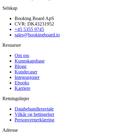
Selskap
Booking Board ApS
CVR: DK43231952
+45 5355 9745
sales@bookingboard.io
Ressurser
Om oss
Kunnskapsbase
Blogg
Kundecaser
Integrasjoner
Ebooks
Karriere
Retningslinjer
Databehandleravtale
Vilkår og betingelser
Personvernerklæring
Adresse