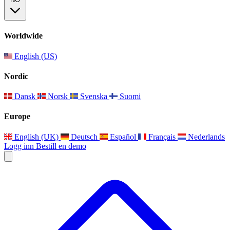
Worldwide
English (US)
Nordic
Dansk
Norsk
Svenska
Suomi
Europe
English (UK)
Deutsch
Español
Français
Nederlands
Logg inn
Bestill en demo