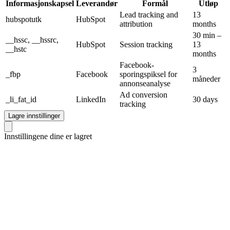
Informasjonskapsel
Leverandør
Formål
Utløp
Lead tracking and
13
hubspotutk
HubSpot
attribution
months
30 min –
__hssc, __hssrc,
HubSpot
Session tracking
13
__hstc
months
Facebook-
3
_fbp
Facebook
sporingspiksel for
måneder
annonseanalyse
Ad conversion
_li_fat_id
LinkedIn
30 days
tracking
Lagre innstillinger
Innstillingene dine er lagret