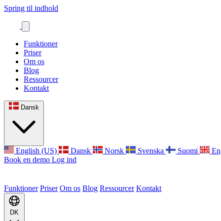
Spring til indhold
Funktioner
Priser
Om os
Blog
Ressourcer
Kontakt
Dansk
English (US)
Dansk
Norsk
Svenska
Suomi
En
Book en demo
Log ind
Funktioner
Priser
Om os
Blog
Ressourcer
Kontakt
DK