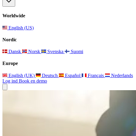
Worldwide
English (US)
Nordic
Dansk
Norsk
Svenska
Suomi
Europe
English (UK)
Deutsch
Español
Français
Nederlands
Log ind
Book en demo