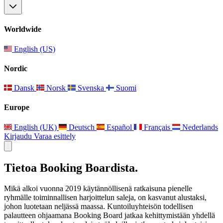
Worldwide
English (US)
Nordic
Dansk
Norsk
Svenska
Suomi
Europe
English (UK)
Deutsch
Español
Français
Nederlands
Kirjaudu
Varaa esittely
Tietoa Booking Boardista.
Mikä alkoi vuonna 2019 käytännöllisenä ratkaisuna pienelle
ryhmälle toiminnallisen harjoittelun saleja, on kasvanut alustaksi,
johon luotetaan neljässä maassa. Kuntoiluyhteisön todellisen
palautteen ohjaamana Booking Board jatkaa kehittymistään yhdellä