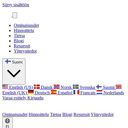
Siirry sisältöön
Ominaisuudet
Hinnoittelu
Tietoa
Blogi
Resurssit
Yhteystiedot
Suomi
English (US)
Dansk
Norsk
Svenska
Suomi
English (UK)
Deutsch
Español
Français
Nederlands
Varaa esittely
Kirjaudu
Ominaisuudet
Hinnoittelu
Tietoa
Blogi
Resurssit
Yhteystiedot
FI