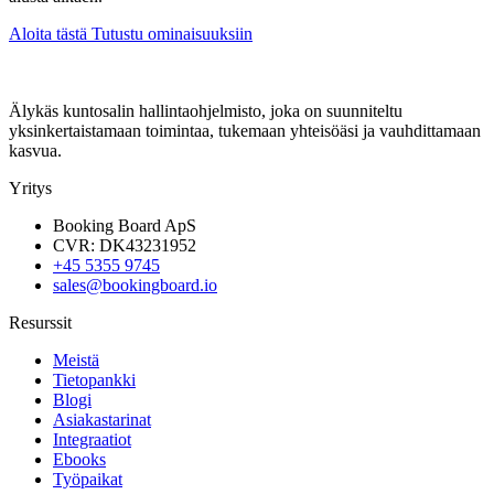
Aloita tästä
Tutustu ominaisuuksiin
Älykäs kuntosalin hallintaohjelmisto, joka on suunniteltu
yksinkertaistamaan toimintaa, tukemaan yhteisöäsi ja vauhdittamaan
kasvua.
Yritys
Booking Board ApS
CVR: DK43231952
+45 5355 9745
sales@bookingboard.io
Resurssit
Meistä
Tietopankki
Blogi
Asiakastarinat
Integraatiot
Ebooks
Työpaikat