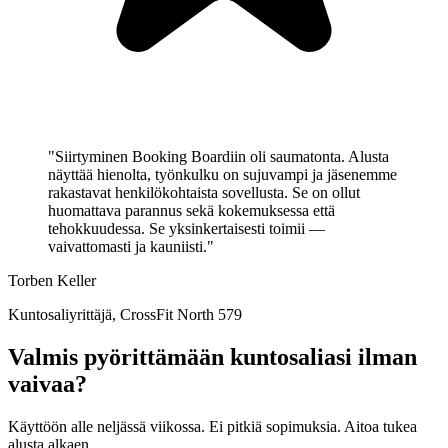
"Siirtyminen Booking Boardiin oli saumatonta. Alusta
näyttää hienolta, työnkulku on sujuvampi ja jäsenemme
rakastavat henkilökohtaista sovellusta. Se on ollut
huomattava parannus sekä kokemuksessa että
tehokkuudessa. Se yksinkertaisesti toimii —
vaivattomasti ja kauniisti."
Torben Keller
Kuntosaliyrittäjä, CrossFit North 579
Valmis pyörittämään kuntosaliasi ilman
vaivaa?
Käyttöön alle neljässä viikossa. Ei pitkiä sopimuksia. Aitoa tukea
alusta alkaen.