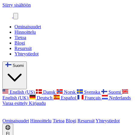
Siirry sisältöön
Ominaisuudet
Hinnoittelu
Tietoa
Blogi
Resurssit
Yhteystiedot
Suomi
English (US)
Dansk
Norsk
Svenska
Suomi
English (UK)
Deutsch
Español
Français
Nederlands
Varaa esittely
Kirjaudu
Ominaisuudet
Hinnoittelu
Tietoa
Blogi
Resurssit
Yhteystiedot
FI