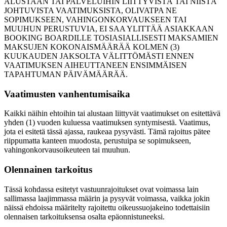
ALUSTAAN TAI PALVELUIHIN LIITTYVISTÄ TAI NIISTÄ
JOHTUVISTA VAATIMUKSISTA, OLIVATPA NE
SOPIMUKSEEN, VAHINGONKORVAUKSEEN TAI
MUUHUN PERUSTUVIA, EI SAA YLITTÄÄ ASIAKKAAN
BOOKING BOARDILLE TOSIASIALLISESTI MAKSAMIEN
MAKSUJEN KOKONAISMÄÄRÄÄ KOLMEN (3)
KUUKAUDEN JAKSOLTA VÄLITTÖMÄSTI ENNEN
VAATIMUKSEN AIHEUTTANEEN ENSIMMÄISEN
TAPAHTUMAN PÄIVÄMÄÄRÄÄ.
Vaatimusten vanhentumisaika
Kaikki näihin ehtoihin tai alustaan liittyvät vaatimukset on esitettävä
yhden (1) vuoden kuluessa vaatimuksen syntymisestä. Vaatimus,
jota ei esitetä tässä ajassa, raukeaa pysyvästi. Tämä rajoitus pätee
riippumatta kanteen muodosta, perustuipa se sopimukseen,
vahingonkorvausoikeuteen tai muuhun.
Olennainen tarkoitus
Tässä kohdassa esitetyt vastuunrajoitukset ovat voimassa lain
sallimassa laajimmassa määrin ja pysyvät voimassa, vaikka jokin
näissä ehdoissa määritelty rajoitettu oikeussuojakeino todettaisiin
olennaisen tarkoituksensa osalta epäonnistuneeksi.