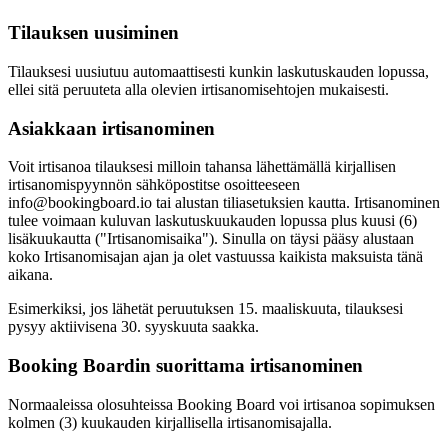
Tilauksen uusiminen
Tilauksesi uusiutuu automaattisesti kunkin laskutuskauden lopussa,
ellei sitä peruuteta alla olevien irtisanomisehtojen mukaisesti.
Asiakkaan irtisanominen
Voit irtisanoa tilauksesi milloin tahansa lähettämällä kirjallisen
irtisanomispyynnön sähköpostitse osoitteeseen
info@bookingboard.io tai alustan tiliasetuksien kautta. Irtisanominen
tulee voimaan kuluvan laskutuskuukauden lopussa plus kuusi (6)
lisäkuukautta ("Irtisanomisaika"). Sinulla on täysi pääsy alustaan
koko Irtisanomisajan ajan ja olet vastuussa kaikista maksuista tänä
aikana.
Esimerkiksi, jos lähetät peruutuksen 15. maaliskuuta, tilauksesi
pysyy aktiivisena 30. syyskuuta saakka.
Booking Boardin suorittama irtisanominen
Normaaleissa olosuhteissa Booking Board voi irtisanoa sopimuksen
kolmen (3) kuukauden kirjallisella irtisanomisajalla.