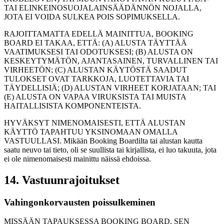
TAI ELINKEINOSUOJALAINSÄÄDÄNNÖN NOJALLA,
JOTA EI VOIDA SULKEA POIS SOPIMUKSELLA.
RAJOITTAMATTA EDELLÄ MAINITTUA, BOOKING
BOARD EI TAKAA, ETTÄ: (A) ALUSTA TÄYTTÄÄ
VAATIMUKSESI TAI ODOTUKSESI; (B) ALUSTA ON
KESKEYTYMÄTÖN, AJANTASAINEN, TURVALLINEN TAI
VIRHEETÖN; (C) ALUSTAN KÄYTÖSTÄ SAADUT
TULOKSET OVAT TARKKOJA, LUOTETTAVIA TAI
TÄYDELLISIÄ; (D) ALUSTAN VIRHEET KORJATAAN; TAI
(E) ALUSTA ON VAPAA VIRUKSISTA TAI MUISTA
HAITALLISISTA KOMPONENTEISTA.
HYVÄKSYT NIMENOMAISESTI, ETTÄ ALUSTAN
KÄYTTÖ TAPAHTUU YKSINOMAAN OMALLA
VASTUULLASI. Mikään Booking Boardilta tai alustan kautta
saatu neuvo tai tieto, oli se suullista tai kirjallista, ei luo takuuta, jota
ei ole nimenomaisesti mainittu näissä ehdoissa.
14. Vastuunrajoitukset
Vahingonkorvausten poissulkeminen
MISSÄÄN TAPAUKSESSA BOOKING BOARD, SEN