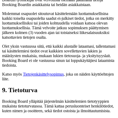
Booking Boardin asiakkaista tai heidän asiakkaistaan.
Molemmat osapuolet sitoutuvat käsittelemään luottamuksellisina
kaikki toiselta osapuolelta saadut ei-julkiset tiedot, jotka on merkitty
luottamuksellisiksi tai joiden kohtuudella voidaan katsoa olevan
luottamuksellisia. Tämä velvoite jatkuu sopimuksen päättymisen
jälkeen kolmen (3) vuoden ajan tai toistaiseksi liikesalaisuuksiksi
katsottavien tietojen osalta.
Olet yksin vastuussa siitä, että kaikki alustalle lataamasi, tallentamasi
tai käsittelemiesi tiedot ovat kaikkien sovellettavien lakien ja
määräysten mukaisia, mukaan lukien tietosuoja- ja yksityisyyslait.
Booking Board ei ole vastuussa sinun tai loppukäyttäjiesi lataamista
tiedoista.
Katso myös
Tietojenkäsittelysopimus
, joka on näiden käyttöehtojen
liite.
9. Tietoturva
Booking Board ylläpitää järjestelmän käsittelemien tietotyyppien
mukaista tietoturvatasoa. Tämä kattaa perusluonteiset henkilötiedot,
kuten nimen ja osoitteen, sekä tiedot ostoista ja ilmoittautumisista.