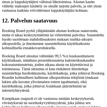
sinun ja loppukäyttäjiesi välisissä liiketoimissa. Alustan kautta
välitetty maksujen käsittely on sinulle tarjottu palvelu, ja olet yksin
vastuussa kaikista velvoitteistasi loppukäyttäjiäsi kohtaan.
12. Palvelun saatavuus
Booking Board pyrkii ylläpitämään alustan korkeaa saatavuutta,
mutta ei takaa keskeytymätöntä tai virheetöntä palvelua. Suunniteltu
huolto suoritetaan mahdollisuuksien mukaan ruuhka-aikojen
ulkopuolella, ja ilmoitamme suunnitelluista käyttökatkoista
kohtuullisella ennakkovaroituksella.
Booking Board sitoutuu vähintään 99,5 %:n kuukausittaiseen
käyttöaikaan, mitattuna prosenttiosuutena kalenterikuukauden
kokonaisminuuteista, joiden aikana alusta on käytettävissä ja
toiminnassa. Tämä sitoumus ei kata etukäteen ilmoitettuja
suunniteltuja huoltoikkunoita, käyttökatkoja, jotka johtuvat Booking
Boardin kohtuullisen hallinnan ulkopuolisista tekijöistä (mukaan
lukien alla kuvatut ylivoimaisen esteen tapahtumat), eikä
käyttökatkoja, jotka johtuvat Asiakkaan järjestelmistä tai
internetyhteydestä.
Kumpikaan osapuoli ei ole vastuussa mistään keskeytyksestä,
viivästyksestä tai suorituskyvyttömyydestä, joka johtuu sen