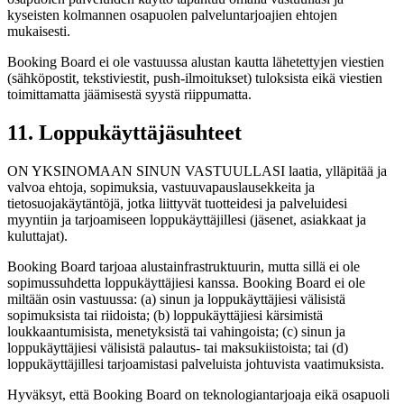
kyseisten kolmannen osapuolen palveluntarjoajien ehtojen
mukaisesti.
Booking Board ei ole vastuussa alustan kautta lähetettyjen viestien
(sähköpostit, tekstiviestit, push-ilmoitukset) tuloksista eikä viestien
toimittamatta jäämisestä syystä riippumatta.
11. Loppukäyttäjäsuhteet
ON YKSINOMAAN SINUN VASTUULLASI laatia, ylläpitää ja
valvoa ehtoja, sopimuksia, vastuuvapauslausekkeita ja
tietosuojakäytäntöjä, jotka liittyvät tuotteidesi ja palveluidesi
myyntiin ja tarjoamiseen loppukäyttäjillesi (jäsenet, asiakkaat ja
kuluttajat).
Booking Board tarjoaa alustainfrastruktuurin, mutta sillä ei ole
sopimussuhdetta loppukäyttäjiesi kanssa. Booking Board ei ole
miltään osin vastuussa: (a) sinun ja loppukäyttäjiesi välisistä
sopimuksista tai riidoista; (b) loppukäyttäjiesi kärsimistä
loukkaantumisista, menetyksistä tai vahingoista; (c) sinun ja
loppukäyttäjiesi välisistä palautus- tai maksukiistoista; tai (d)
loppukäyttäjillesi tarjoamistasi palveluista johtuvista vaatimuksista.
Hyväksyt, että Booking Board on teknologiantarjoaja eikä osapuoli