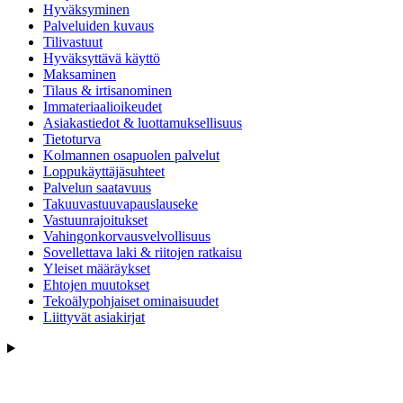
Hyväksyminen
Palveluiden kuvaus
Tilivastuut
Hyväksyttävä käyttö
Maksaminen
Tilaus & irtisanominen
Immateriaalioikeudet
Asiakastiedot & luottamuksellisuus
Tietoturva
Kolmannen osapuolen palvelut
Loppukäyttäjäsuhteet
Palvelun saatavuus
Takuuvastuuvapauslauseke
Vastuunrajoitukset
Vahingonkorvausvelvollisuus
Sovellettava laki & riitojen ratkaisu
Yleiset määräykset
Ehtojen muutokset
Tekoälypohjaiset ominaisuudet
Liittyvät asiakirjat