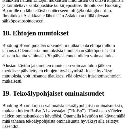
Kaikkien näiden Ehtojen mukaisten ilmoitusten on oltava kirjallisia
ja toimitettava sähköpostitse tai kirjepostitse. Ilmoitukset Booking
Boardille on lähetettävä osoitteeseen info@bookingboard.io.
Ilmoitukset Asiakkaalle lähetetään Asiakkaan tilillä olevaan
sähköpostiosoitteeseen.
18. Ehtojen muutokset
Booking Board pidättää oikeuden muuttaa näitä ehtoja milloin
tahansa. Olennaisista muutoksista ilmoitetaan sähköpostitse tai
alustan kautta vähintään 30 päivää ennen niiden voimaantuloa.
Alustan käytön jatkaminen muutosten voimaantulon jälkeen
merkitsee päivitettyjen ehtojen hyväksymistä. Jos et hyväksy
muutoksia, voit irtisanoa tilauksesi yllä olevien irtisanomisehtojen
mukaisesti.
19. Tekoälypohjaiset ominaisuudet
Booking Board tarjoaa valinnaisia tekoälypohjaisia ominaisuuksia,
mukaan lukien BoBo AI -avustajan ("BoBo"). Tämä osio säätelee
näiden ominaisuuksien käyttöäsi. Ottamalla käyttöön tai käyttämällä
mitä tahansa tekoälypohjaista ominaisuutta hyväksyt alla esitetyt
lisäehdot.