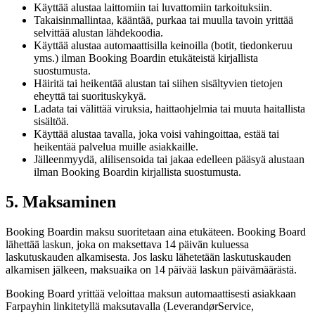
Käyttää alustaa laittomiin tai luvattomiin tarkoituksiin.
Takaisinmallintaa, kääntää, purkaa tai muulla tavoin yrittää
selvittää alustan lähdekoodia.
Käyttää alustaa automaattisilla keinoilla (botit, tiedonkeruu
yms.) ilman Booking Boardin etukäteistä kirjallista
suostumusta.
Häiritä tai heikentää alustan tai siihen sisältyvien tietojen
eheyttä tai suorituskykyä.
Ladata tai välittää viruksia, haittaohjelmia tai muuta haitallista
sisältöä.
Käyttää alustaa tavalla, joka voisi vahingoittaa, estää tai
heikentää palvelua muille asiakkaille.
Jälleenmyydä, alilisensoida tai jakaa edelleen pääsyä alustaan
ilman Booking Boardin kirjallista suostumusta.
5. Maksaminen
Booking Boardin maksu suoritetaan aina etukäteen. Booking Board
lähettää laskun, joka on maksettava 14 päivän kuluessa
laskutuskauden alkamisesta. Jos lasku lähetetään laskutuskauden
alkamisen jälkeen, maksuaika on 14 päivää laskun päivämäärästä.
Booking Board yrittää veloittaa maksun automaattisesti asiakkaan
Farpayhin linkitetyllä maksutavalla (LeverandørService,