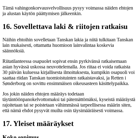
Tämä vahingonkorvausvelvollisuus pysyy voimassa näiden ehtojen
ja alustan käytön päättymisen jälkeenkin.
16. Sovellettava laki & riitojen ratkaisu
Näihin ehtoihin sovelletaan Tanskan lakia ja niitä tulkitaan Tanskan
lain mukaisesti, ottamatta huomioon lainvalintaa koskevia
säännöksiä.
Riitatilanteessa osapuolet sopivat ensin pyrkivänsä ratkaisemaan
asian hyvässä uskossa neuvottelemalla. Jos riitaa ei voida ratkaista
30 päivän kuluessa kirjallisesta ilmoituksesta, kumpikin osapuoli voi
saattaa riidan Tanskan tuomioistuinten ratkaistavaksi, ja Retten i
Sønderborg on sovittu ensimmäisen oikeusasteen käsittelypaikka.
Jos jokin näiden ehtojen määräys todetaan
täytäntöönpanokelvottomaksi tai pätemättömäksi, kyseistä määräystä
rajoitetaan tai se poistetaan vähimmässä tarpeellisessa määrin siten,
että nämä ehdot pysyvät muilta osin täysimääräisesti voimassa.
17. Yleiset määräykset
Koko sopimus