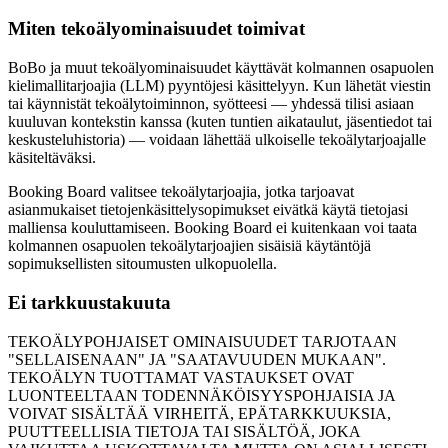
Miten tekoälyominaisuudet toimivat
BoBo ja muut tekoälyominaisuudet käyttävät kolmannen osapuolen
kielimallitarjoajia (LLM) pyyntöjesi käsittelyyn. Kun lähetät viestin
tai käynnistät tekoälytoiminnon, syötteesi — yhdessä tilisi asiaan
kuuluvan kontekstin kanssa (kuten tuntien aikataulut, jäsentiedot tai
keskusteluhistoria) — voidaan lähettää ulkoiselle tekoälytarjoajalle
käsiteltäväksi.
Booking Board valitsee tekoälytarjoajia, jotka tarjoavat
asianmukaiset tietojenkäsittelysopimukset eivätkä käytä tietojasi
malliensa kouluttamiseen. Booking Board ei kuitenkaan voi taata
kolmannen osapuolen tekoälytarjoajien sisäisiä käytäntöjä
sopimuksellisten sitoumusten ulkopuolella.
Ei tarkkuustakuuta
TEKOÄLYPOHJAISET OMINAISUUDET TARJOTAAN
"SELLAISENAAN" JA "SAATAVUUDEN MUKAAN".
TEKOÄLYN TUOTTAMAT VASTAUKSET OVAT
LUONTEELTAAN TODENNÄKÖISYYSPOHJAISIA JA
VOIVAT SISÄLTÄÄ VIRHEITÄ, EPÄTARKKUUKSIA,
PUUTTEELLISIA TIETOJA TAI SISÄLTÖÄ, JOKA