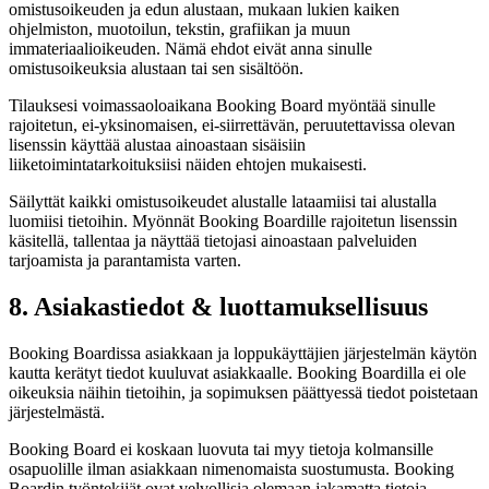
omistusoikeuden ja edun alustaan, mukaan lukien kaiken
ohjelmiston, muotoilun, tekstin, grafiikan ja muun
immateriaalioikeuden. Nämä ehdot eivät anna sinulle
omistusoikeuksia alustaan tai sen sisältöön.
Tilauksesi voimassaoloaikana Booking Board myöntää sinulle
rajoitetun, ei-yksinomaisen, ei-siirrettävän, peruutettavissa olevan
lisenssin käyttää alustaa ainoastaan sisäisiin
liiketoimintatarkoituksiisi näiden ehtojen mukaisesti.
Säilyttät kaikki omistusoikeudet alustalle lataamiisi tai alustalla
luomiisi tietoihin. Myönnät Booking Boardille rajoitetun lisenssin
käsitellä, tallentaa ja näyttää tietojasi ainoastaan palveluiden
tarjoamista ja parantamista varten.
8. Asiakastiedot & luottamuksellisuus
Booking Boardissa asiakkaan ja loppukäyttäjien järjestelmän käytön
kautta kerätyt tiedot kuuluvat asiakkaalle. Booking Boardilla ei ole
oikeuksia näihin tietoihin, ja sopimuksen päättyessä tiedot poistetaan
järjestelmästä.
Booking Board ei koskaan luovuta tai myy tietoja kolmansille
osapuolille ilman asiakkaan nimenomaista suostumusta. Booking
Boardin työntekijät ovat velvollisia olemaan jakamatta tietoja