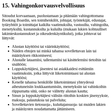
15. Vahingonkorvausvelvollisuus
Sitoudut korvaamaan, puolustamaan ja pitämään vahingottomana
Booking Boardin, sen toimihenkilöt, johtajat, työntekijät, edustajat,
tytäryhtiöt ja toimittajat kaikilta vaatimuksilta, vastuuilta, vahingoilta,
menetyksiltä, kustannuksilta ja kuluilta (mukaan lukien kohtuulliset
lakimieskustannukset ja oikeudenkäyntikulut), jotka johtuvat tai
liittyvät:
Alustan käyttöösi tai väärinkäyttöösi;
Näiden ehtojen tai minkä tahansa sovellettavan lain tai
määräyksen rikkomiseesi;
Alustalle lataamiisi, tallentamiisi tai käsittelemiisi tietoihin tai
sisältöön;
Loppukäyttäjiesi, jäsentesi tai asiakkaidesi esittämiin
vaatimuksiin, jotka liittyvät liiketoimintaasi tai alustan
käyttöösi;
Kenelle tahansa henkilölle liiketoimintasi yhteydessä
aiheutuneisiin loukkaantumisiin, menetyksiin tai vahinkoihin
riippumatta siitä, onko ne välitetty alustan kautta;
Sinun ja loppukäyttäjiesi välisiin riitoihin koskien jäsenyyksie,
maksuja, palautuksia tai palveluita;
Sovellettavien tietosuoja-, kuluttajansuoja- tai muiden lakien
ja määräysten noudattamatta jättämiseen.