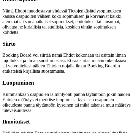
Nämä Ehdot muodostavat yhdessä Tietojenkäsittelysopimuksen
kanssa osapuolten välisen koko sopimuksen ja korvaavat kaikki
aiemmat tai samanaikaiset sopimukset, ehdotukset tai lausumat,
olivatpa ne kirjallisia tai suullisia, koskien tämän sopimuksen
kohdetta.
Siirto
Booking Board voi siirtää nämä Ehdot kokonaan tai osittain ilman
rajoituksia ja ilman suostumustasi. Et saa siirtää mitään oikeuksiasi
tai velvoitteitasi näiden Ehtojen nojalla ilman Booking Boardin
etukäteistä kirjallista suostumusta.
Luopuminen
Kummankaan osapuolen laiminlyönti panna täytäntöön jokin näiden
Ehtojen määräys ei merkitse luopumista kyseisen osapuolen
oikeudesta panna täytäntöön kyseinen tai mikä tahansa muu määräys
tulevaisuudessa.
Ilmoitukset