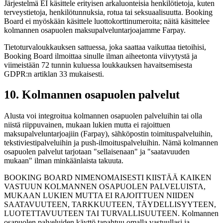
Järjestelmä EI käsittele erityisen arkaluonteisia henkilötietoja, kuten
terveystietoja, henkilötunnuksia, rotua tai seksuaalisuutta. Booking
Board ei myöskään käsittele luottokorttinumeroita; näitä käsittelee
kolmannen osapuolen maksupalveluntarjoajamme Farpay.
Tietoturvaloukkauksen sattuessa, joka saattaa vaikuttaa tietoihisi,
Booking Board ilmoittaa sinulle ilman aiheetonta viivytystä ja
viimeistään 72 tunnin kuluessa loukkauksen havaitsemisesta
GDPR:n artiklan 33 mukaisesti.
10. Kolmannen osapuolen palvelut
Alusta voi integroitua kolmannen osapuolen palveluihin tai olla
niistä riippuvainen, mukaan lukien mutta ei rajoittuen
maksupalveluntarjoajiin (Farpay), sähköpostin toimituspalveluihin,
tekstiviestipalveluihin ja push-ilmoituspalveluihin. Nämä kolmannen
osapuolen palvelut tarjotaan "sellaisenaan" ja "saatavuuden
mukaan" ilman minkäänlaista takuuta.
BOOKING BOARD NIMENOMAISESTI KIISTÄÄ KAIKEN
VASTUUN KOLMANNEN OSAPUOLEN PALVELUISTA,
MUKAAN LUKIEN MUTTA EI RAJOITTUEN NIIDEN
SAATAVUUTEEN, TARKKUUTEEN, TÄYDELLISYYTEEN,
LUOTETTAVUUTEEN TAI TURVALLISUUTEEN. Kolmannen
osapuolen palveluiden käyttö tapahtuu omalla vastuullasi ja