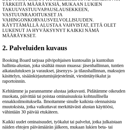
TÄRKEITÄ MÄÄRÄYKSIÄ, MUKAAN LUKIEN
TAKUUVASTUUVAPAUSLAUSEKKEEN,
VASTUUNRAJOITUKSET JA
VAHINGONKORVAUSVELVOLLISUUDEN.
KÄYTTÄMÄLLÄ ALUSTAA VAHVISTAT, ETTÄ OLET
LUKENUT JA HYVÄKSYNYT KAIKKI NÄMÄ
MÄÄRÄYKSET.
2. Palveluiden kuvaus
Booking Board tarjoaa pilvipohjaisen kuntosalin ja kuntoilun
hallinta-alustan, joka sisältää muun muassa: jäsenhallinnan, tuntien
aikataulutuksen ja varaukset, jäsenyys- ja tilaushallinnan, maksujen
käsittelyn, sisäänkirjautumisjärjestelmät, viestintätyökalut ja
raportoinnin.
Kehitämme ja parannamme alustaa jatkuvasti. Pidätämme oikeuden
muokata, päivittää tai poistaa ominaisuuksia kohtuullisella
ennakkoilmoituksella. Ilmoitamme sinulle kaikista olennaisista
muutoksista, jotka vaikuttavat merkittävästi alustan käyttöösi,
vähintään 30 päivää etukäteen.
Kaikki uudet ominaisuudet, työkalut tai palvelut, jotka julkaistaan
näiden ehtojen päivämäärän jälkeen, mukaan lukien beta- tai