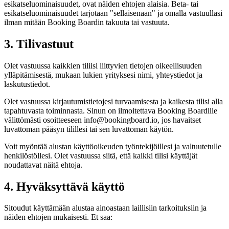
esikatseluominaisuudet, ovat näiden ehtojen alaisia. Beta- tai
esikatseluominaisuudet tarjotaan "sellaisenaan" ja omalla vastuullasi
ilman mitään Booking Boardin takuuta tai vastuuta.
3. Tilivastuut
Olet vastuussa kaikkien tiliisi liittyvien tietojen oikeellisuuden
ylläpitämisestä, mukaan lukien yrityksesi nimi, yhteystiedot ja
laskutustiedot.
Olet vastuussa kirjautumistietojesi turvaamisesta ja kaikesta tilisi alla
tapahtuvasta toiminnasta. Sinun on ilmoitettava Booking Boardille
välittömästi osoitteeseen info@bookingboard.io, jos havaitset
luvattoman pääsyn tilillesi tai sen luvattoman käytön.
Voit myöntää alustan käyttöoikeuden työntekijöillesi ja valtuutetulle
henkilöstöllesi. Olet vastuussa siitä, että kaikki tilisi käyttäjät
noudattavat näitä ehtoja.
4. Hyväksyttävä käyttö
Sitoudut käyttämään alustaa ainoastaan laillisiin tarkoituksiin ja
näiden ehtojen mukaisesti. Et saa: