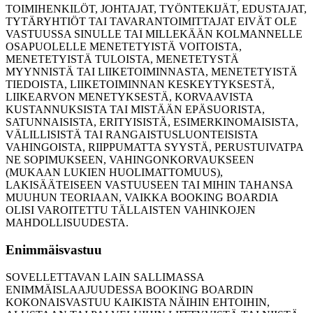
TOIMIHENKILÖT, JOHTAJAT, TYÖNTEKIJÄT, EDUSTAJAT,
TYTÄRYHTIÖT TAI TAVARANTOIMITTAJAT EIVÄT OLE
VASTUUSSA SINULLE TAI MILLEKÄÄN KOLMANNELLE
OSAPUOLELLE MENETETYISTÄ VOITOISTA,
MENETETYISTÄ TULOISTA, MENETETYSTÄ
MYYNNISTÄ TAI LIIKETOIMINNASTA, MENETETYISTÄ
TIEDOISTA, LIIKETOIMINNAN KESKEYTYKSESTÄ,
LIIKEARVON MENETYKSESTÄ, KORVAAVISTA
KUSTANNUKSISTA TAI MISTÄÄN EPÄSUORISTA,
SATUNNAISISTA, ERITYISISTÄ, ESIMERKINOMAISISTA,
VÄLILLISISTÄ TAI RANGAISTUSLUONTEISISTA
VAHINGOISTA, RIIPPUMATTA SYYSTÄ, PERUSTUIVATPA
NE SOPIMUKSEEN, VAHINGONKORVAUKSEEN
(MUKAAN LUKIEN HUOLIMATTOMUUS),
LAKISÄÄTEISEEN VASTUUSEEN TAI MIHIN TAHANSA
MUUHUN TEORIAAN, VAIKKA BOOKING BOARDIA
OLISI VAROITETTU TÄLLAISTEN VAHINKOJEN
MAHDOLLISUUDESTA.
Enimmäisvastuu
SOVELLETTAVAN LAIN SALLIMASSA
ENIMMÄISLAAJUUDESSA BOOKING BOARDIN
KOKONAISVASTUU KAIKISTA NÄIHIN EHTOIHIN,