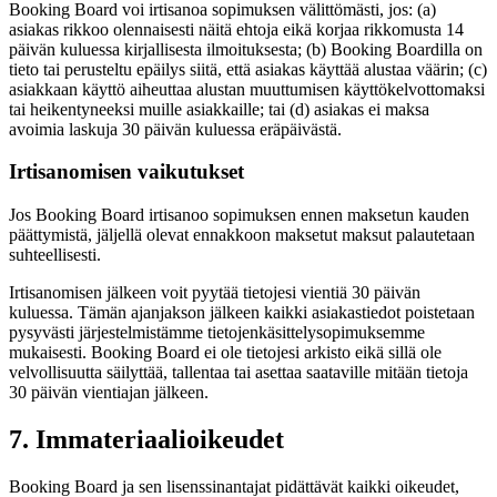
Booking Board voi irtisanoa sopimuksen välittömästi, jos: (a)
asiakas rikkoo olennaisesti näitä ehtoja eikä korjaa rikkomusta 14
päivän kuluessa kirjallisesta ilmoituksesta; (b) Booking Boardilla on
tieto tai perusteltu epäilys siitä, että asiakas käyttää alustaa väärin; (c)
asiakkaan käyttö aiheuttaa alustan muuttumisen käyttökelvottomaksi
tai heikentyneeksi muille asiakkaille; tai (d) asiakas ei maksa
avoimia laskuja 30 päivän kuluessa eräpäivästä.
Irtisanomisen vaikutukset
Jos Booking Board irtisanoo sopimuksen ennen maksetun kauden
päättymistä, jäljellä olevat ennakkoon maksetut maksut palautetaan
suhteellisesti.
Irtisanomisen jälkeen voit pyytää tietojesi vientiä 30 päivän
kuluessa. Tämän ajanjakson jälkeen kaikki asiakastiedot poistetaan
pysyvästi järjestelmistämme tietojenkäsittelysopimuksemme
mukaisesti. Booking Board ei ole tietojesi arkisto eikä sillä ole
velvollisuutta säilyttää, tallentaa tai asettaa saataville mitään tietoja
30 päivän vientiajan jälkeen.
7. Immateriaalioikeudet
Booking Board ja sen lisenssinantajat pidättävät kaikki oikeudet,