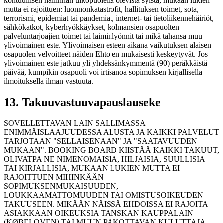
kohtuullisen hallinnan ulkopuolella olevista syistä, mukaan lukien
mutta ei rajoittuen: luonnonkatastrofit, hallituksen toimet, sota,
terrorismi, epidemiat tai pandemiat, internet- tai tietoliikennehäiriöt,
sähkökatkot, kyberhyökkäykset, kolmansien osapuolten
palveluntarjoajien toimet tai laiminlyönnit tai mikä tahansa muu
ylivoimainen este. Ylivoimaisen esteen aikana vaikutuksen alaisen
osapuolen velvoitteet näiden Ehtojen mukaisesti keskeytyvät. Jos
ylivoimainen este jatkuu yli yhdeksänkymmentä (90) peräkkäistä
päivää, kumpikin osapuoli voi irtisanoa sopimuksen kirjallisella
ilmoituksella ilman vastuuta.
13. Takuuvastuuvapauslauseke
SOVELLETTAVAN LAIN SALLIMASSA
ENIMMÄISLAAJUUDESSA ALUSTA JA KAIKKI PALVELUT
TARJOTAAN "SELLAISENAAN" JA "SAATAVUUDEN
MUKAAN". BOOKING BOARD KIISTÄÄ KAIKKI TAKUUT,
OLIVATPA NE NIMENOMAISIA, HILJAISIA, SUULLISIA
TAI KIRJALLISIA, MUKAAN LUKIEN MUTTA EI
RAJOITTUEN MIHINKÄÄN
SOPIMUKSENMUKAISUUDEN,
LOUKKAAMATTOMUUDEN TAI OMISTUSOIKEUDEN
TAKUUSEEN. MIKÄÄN NÄISSÄ EHDOISSA EI RAJOITA
ASIAKKAAN OIKEUKSIA TANSKAN KAUPPALAIN
(KØBELOVEN) TAI MUUN PAKOTTAVAN KULUTTAJA-