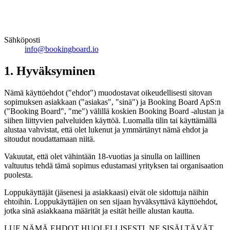
Sähköposti
info@bookingboard.io
1. Hyväksyminen
Nämä käyttöehdot ("ehdot") muodostavat oikeudellisesti sitovan
sopimuksen asiakkaan ("asiakas", "sinä") ja Booking Board ApS:n
("Booking Board", "me") välillä koskien Booking Board -alustan ja
siihen liittyvien palveluiden käyttöä. Luomalla tilin tai käyttämällä
alustaa vahvistat, että olet lukenut ja ymmärtänyt nämä ehdot ja
sitoudut noudattamaan niitä.
Vakuutat, että olet vähintään 18-vuotias ja sinulla on laillinen
valtuutus tehdä tämä sopimus edustamasi yrityksen tai organisaation
puolesta.
Loppukäyttäjät (jäsenesi ja asiakkaasi) eivät ole sidottuja näihin
ehtoihin. Loppukäyttäjien on sen sijaan hyväksyttävä käyttöehdot,
jotka sinä asiakkaana määrität ja esität heille alustan kautta.
LUE NÄMÄ EHDOT HUOLELLISESTI. NE SISÄLTÄVÄT