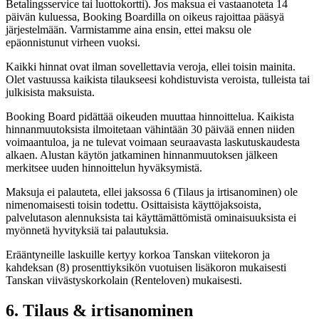
Betalingsservice tai luottokortti). Jos maksua ei vastaanoteta 14
päivän kuluessa, Booking Boardilla on oikeus rajoittaa pääsyä
järjestelmään. Varmistamme aina ensin, ettei maksu ole
epäonnistunut virheen vuoksi.
Kaikki hinnat ovat ilman sovellettavia veroja, ellei toisin mainita.
Olet vastuussa kaikista tilaukseesi kohdistuvista veroista, tulleista tai
julkisista maksuista.
Booking Board pidättää oikeuden muuttaa hinnoittelua. Kaikista
hinnanmuutoksista ilmoitetaan vähintään 30 päivää ennen niiden
voimaantuloa, ja ne tulevat voimaan seuraavasta laskutuskaudesta
alkaen. Alustan käytön jatkaminen hinnanmuutoksen jälkeen
merkitsee uuden hinnoittelun hyväksymistä.
Maksuja ei palauteta, ellei jaksossa 6 (Tilaus ja irtisanominen) ole
nimenomaisesti toisin todettu. Osittaisista käyttöjaksoista,
palvelutason alennuksista tai käyttämättömistä ominaisuuksista ei
myönnetä hyvityksiä tai palautuksia.
Erääntyneille laskuille kertyy korkoa Tanskan viitekoron ja
kahdeksan (8) prosenttiyksikön vuotuisen lisäkoron mukaisesti
Tanskan viivästyskorkolain (Renteloven) mukaisesti.
6. Tilaus & irtisanominen