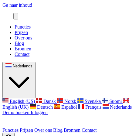
Ga naar inhoud
Functies
Prijzen
Over ons
Blog
Bronnen
Contact
Nederlands
English (US)
Dansk
Norsk
Svenska
Suomi
English (UK)
Deutsch
Español
Français
Nederlands
Demo boeken
Inloggen
Functies
Prijzen
Over ons
Blog
Bronnen
Contact