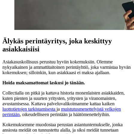
Älykäs perintäyritys, joka keskittyy
asiakkaisiisi
Asiakasuskollisuus perustuu hyviin kokemuksiin. Olemme
nykyaikainen ja ammattitaitoinen perintäyhtiö, joka varmistaa hyvän
kokemuksen; silloinkin, kun asiakkaasi ei maksa ajallaan.
Hoida maksamattomat laskusi jo tänään.
Collectialla on pitkä ja kattava historia monenlaisten asiakkaiden,
kuten pienten ja suurten yritysten, yritysten ja viranomaisten,
avustamisessa. Kattava palveluvalikoimamme kattaa kaiken
luottotietojen tarkistamisesta
ja
muistutusmenettelyistä
velkojen
perintään
, oikeudelliseen perintään ja häätömenettelyihin.
Kokemuksemme muodostaa perustan asiantuntemukselle, jonka
ansiosta meidät on tunnustettu alalla, ja siksi meidät tunnetaan