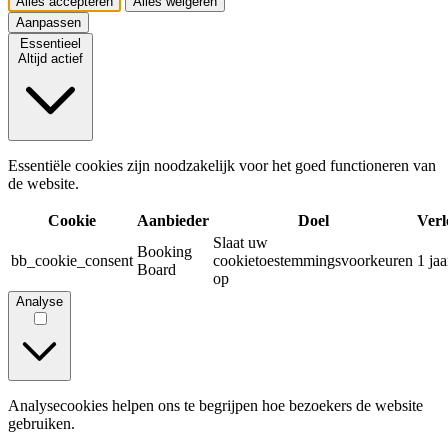
Alles accepteren
Alles weigeren
Aanpassen
Essentieel
Altijd actief
Essentiële cookies zijn noodzakelijk voor het goed functioneren van
de website.
Cookie
Aanbieder
Doel
Verl
Slaat uw
Booking
bb_cookie_consent
cookietoestemmingsvoorkeuren
1 jaa
Board
op
Analyse
Analysecookies helpen ons te begrijpen hoe bezoekers de website
gebruiken.