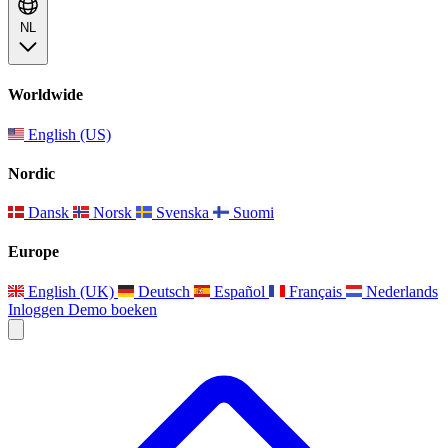
NL
Worldwide
English (US)
Nordic
Dansk
Norsk
Svenska
Suomi
Europe
English (UK)
Deutsch
Español
Français
Nederlands
Inloggen
Demo boeken