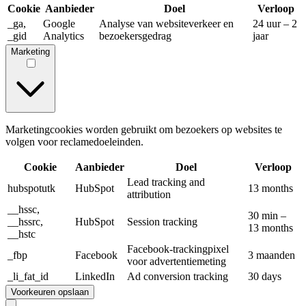
Cookie
Aanbieder
Doel
Verloop
_ga,
Google
Analyse van websiteverkeer en
24 uur – 2
_gid
Analytics
bezoekersgedrag
jaar
Marketing
Marketingcookies worden gebruikt om bezoekers op websites te
volgen voor reclamedoeleinden.
Cookie
Aanbieder
Doel
Verloop
Lead tracking and
hubspotutk
HubSpot
13 months
attribution
__hssc,
30 min –
__hssrc,
HubSpot
Session tracking
13 months
__hstc
Facebook-trackingpixel
_fbp
Facebook
3 maanden
voor advertentiemeting
_li_fat_id
LinkedIn
Ad conversion tracking
30 days
Voorkeuren opslaan