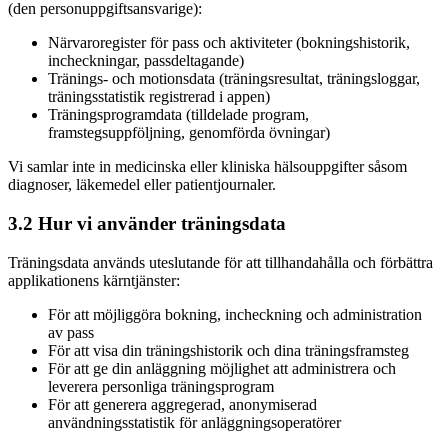
(den personuppgiftsansvarige):
Närvaroregister för pass och aktiviteter (bokningshistorik,
incheckningar, passdeltagande)
Tränings- och motionsdata (träningsresultat, träningsloggar,
träningsstatistik registrerad i appen)
Träningsprogramdata (tilldelade program,
framstegsuppföljning, genomförda övningar)
Vi samlar inte in medicinska eller kliniska hälsouppgifter såsom
diagnoser, läkemedel eller patientjournaler.
3.2 Hur vi använder träningsdata
Träningsdata används uteslutande för att tillhandahålla och förbättra
applikationens kärntjänster:
För att möjliggöra bokning, incheckning och administration
av pass
För att visa din träningshistorik och dina träningsframsteg
För att ge din anläggning möjlighet att administrera och
leverera personliga träningsprogram
För att generera aggregerad, anonymiserad
användningsstatistik för anläggningsoperatörer