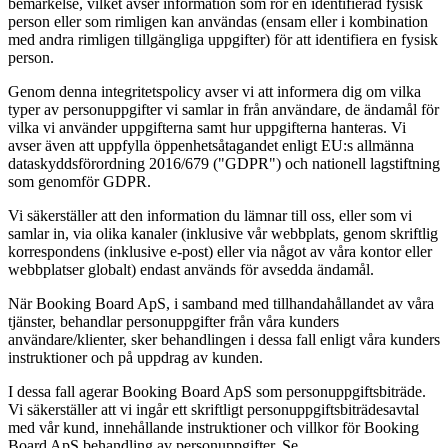
bemärkelse, vilket avser information som rör en identifierad fysisk
person eller som rimligen kan användas (ensam eller i kombination
med andra rimligen tillgängliga uppgifter) för att identifiera en fysisk
person.
Genom denna integritetspolicy avser vi att informera dig om vilka
typer av personuppgifter vi samlar in från användare, de ändamål för
vilka vi använder uppgifterna samt hur uppgifterna hanteras. Vi
avser även att uppfylla öppenhetsåtagandet enligt EU:s allmänna
dataskyddsförordning 2016/679 ("GDPR") och nationell lagstiftning
som genomför GDPR.
Vi säkerställer att den information du lämnar till oss, eller som vi
samlar in, via olika kanaler (inklusive vår webbplats, genom skriftlig
korrespondens (inklusive e-post) eller via något av våra kontor eller
webbplatser globalt) endast används för avsedda ändamål.
När Booking Board ApS, i samband med tillhandahållandet av våra
tjänster, behandlar personuppgifter från våra kunders
användare/klienter, sker behandlingen i dessa fall enligt våra kunders
instruktioner och på uppdrag av kunden.
I dessa fall agerar Booking Board ApS som personuppgiftsbiträde.
Vi säkerställer att vi ingår ett skriftligt personuppgiftsbiträdesavtal
med vår kund, innehållande instruktioner och villkor för Booking
Board ApS behandling av personuppgifter. Se