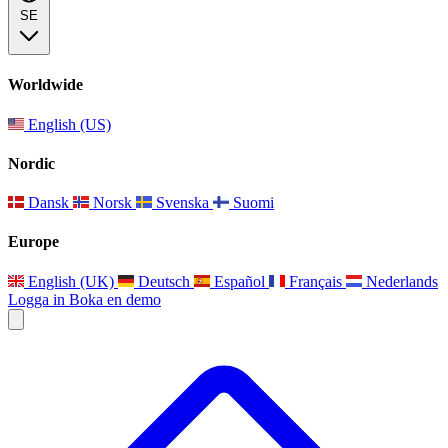
SE
Worldwide
English (US)
Nordic
Dansk
Norsk
Svenska
Suomi
Europe
English (UK)
Deutsch
Español
Français
Nederlands
Logga in
Boka en demo