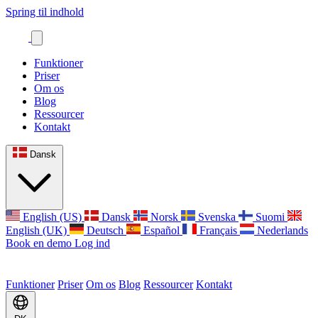
Spring til indhold
Funktioner
Priser
Om os
Blog
Ressourcer
Kontakt
Dansk
English (US)
Dansk
Norsk
Svenska
Suomi
English (UK)
Deutsch
Español
Français
Nederlands
Book en demo
Log ind
Funktioner
Priser
Om os
Blog
Ressourcer
Kontakt