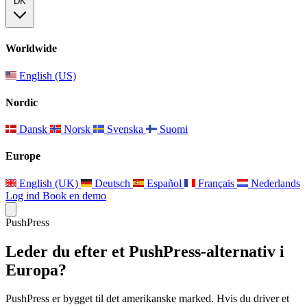
DK
Worldwide
English (US)
Nordic
Dansk
Norsk
Svenska
Suomi
Europe
English (UK)
Deutsch
Español
Français
Nederlands
Log ind
Book en demo
PushPress
Leder du efter et PushPress-alternativ i
Europa?
PushPress er bygget til det amerikanske marked. Hvis du driver et