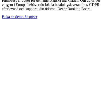
PushPress är byggt för den amerikanska marknaden. Om du driver
ett gym i Europa behöver du lokala betalningsleverantörer, GDPR-
efterlevnad och support i din tidszon. Det är Booking Board.
Boka en demo
Se priser