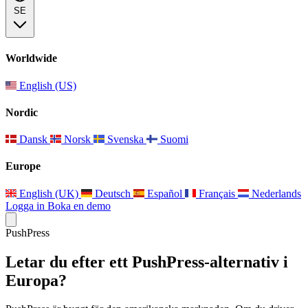
SE
Worldwide
English (US)
Nordic
Dansk
Norsk
Svenska
Suomi
Europe
English (UK)
Deutsch
Español
Français
Nederlands
Logga in
Boka en demo
PushPress
Letar du efter ett PushPress-alternativ i
Europa?