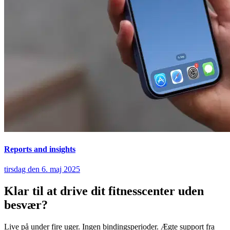
Reports and insights
tirsdag den 6. maj 2025
Klar til at drive dit fitnesscenter uden
besvær?
Live på under fire uger. Ingen bindingsperioder. Ægte support fra