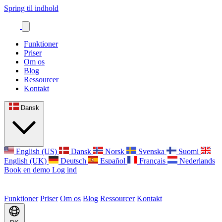
Spring til indhold
Funktioner
Priser
Om os
Blog
Ressourcer
Kontakt
Dansk
English (US)
Dansk
Norsk
Svenska
Suomi
English (UK)
Deutsch
Español
Français
Nederlands
Book en demo
Log ind
Funktioner
Priser
Om os
Blog
Ressourcer
Kontakt