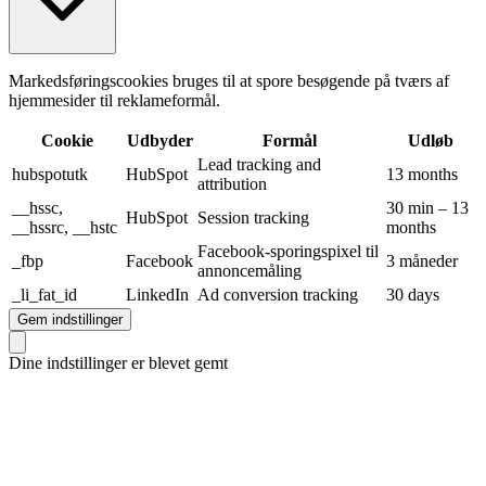
Markedsføringscookies bruges til at spore besøgende på tværs af
hjemmesider til reklameformål.
Cookie
Udbyder
Formål
Udløb
Lead tracking and
hubspotutk
HubSpot
13 months
attribution
__hssc,
30 min – 13
HubSpot
Session tracking
__hssrc, __hstc
months
Facebook-sporingspixel til
_fbp
Facebook
3 måneder
annoncemåling
_li_fat_id
LinkedIn
Ad conversion tracking
30 days
Gem indstillinger
Dine indstillinger er blevet gemt