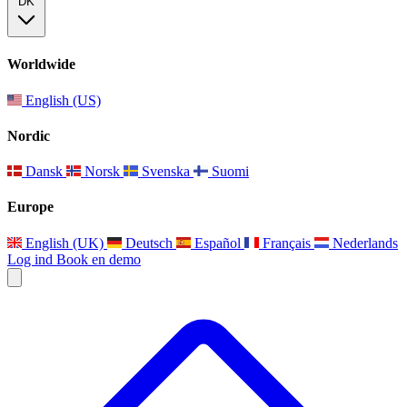
DK
Worldwide
English (US)
Nordic
Dansk
Norsk
Svenska
Suomi
Europe
English (UK)
Deutsch
Español
Français
Nederlands
Log ind
Book en demo