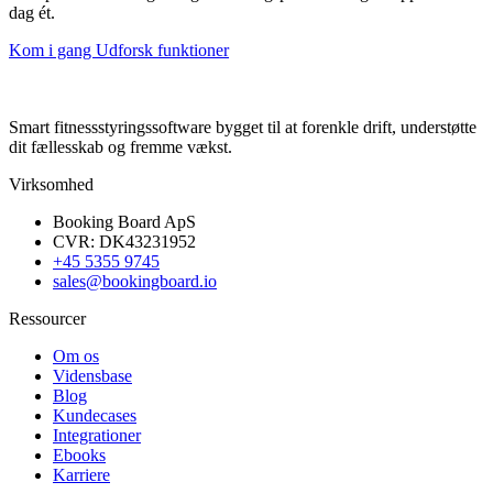
dag ét.
Kom i gang
Udforsk funktioner
Smart fitnessstyringssoftware bygget til at forenkle drift, understøtte
dit fællesskab og fremme vækst.
Virksomhed
Booking Board ApS
CVR: DK43231952
+45 5355 9745
sales@bookingboard.io
Ressourcer
Om os
Vidensbase
Blog
Kundecases
Integrationer
Ebooks
Karriere