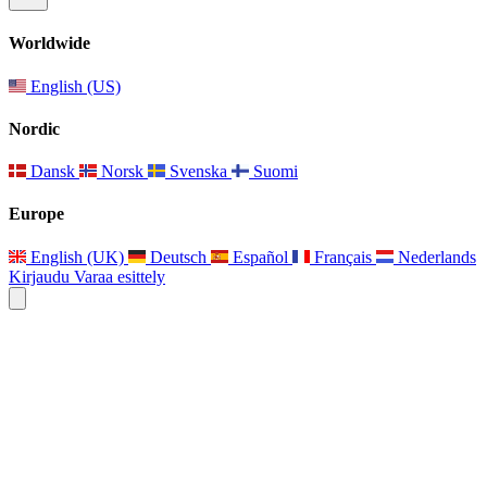
Worldwide
English (US)
Nordic
Dansk
Norsk
Svenska
Suomi
Europe
English (UK)
Deutsch
Español
Français
Nederlands
Kirjaudu
Varaa esittely