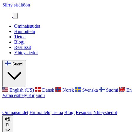
Siirry sisältöön
Ominaisuudet
Hinnoittelu
Tietoa
Blogi
Resurssit
Yhteystiedot
Suomi
English (US)
Dansk
Norsk
Svenska
Suomi
En
Varaa esittely
Kirjaudu
Ominaisuudet
Hinnoittelu
Tietoa
Blogi
Resurssit
Yhteystiedot
FI