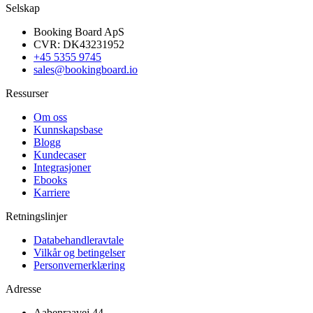
Selskap
Booking Board ApS
CVR: DK43231952
+45 5355 9745
sales@bookingboard.io
Ressurser
Om oss
Kunnskapsbase
Blogg
Kundecaser
Integrasjoner
Ebooks
Karriere
Retningslinjer
Databehandleravtale
Vilkår og betingelser
Personvernerklæring
Adresse
Aabenraavej 44