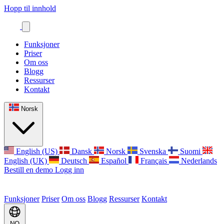
Hopp til innhold
Funksjoner
Priser
Om oss
Blogg
Ressurser
Kontakt
Norsk
English (US)
Dansk
Norsk
Svenska
Suomi
English (UK)
Deutsch
Español
Français
Nederlands
Bestill en demo
Logg inn
Funksjoner
Priser
Om oss
Blogg
Ressurser
Kontakt
NO