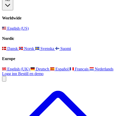
Worldwide
English (US)
Nordic
Dansk
Norsk
Svenska
Suomi
Europe
English (UK)
Deutsch
Español
Français
Nederlands
Logg inn
Bestill en demo