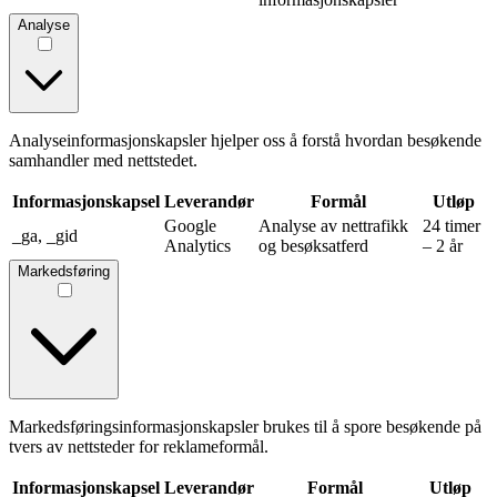
Analyse
Analyseinformasjonskapsler hjelper oss å forstå hvordan besøkende
samhandler med nettstedet.
Informasjonskapsel
Leverandør
Formål
Utløp
Google
Analyse av nettrafikk
24 timer
_ga, _gid
Analytics
og besøksatferd
– 2 år
Markedsføring
Markedsføringsinformasjonskapsler brukes til å spore besøkende på
tvers av nettsteder for reklameformål.
Informasjonskapsel
Leverandør
Formål
Utløp