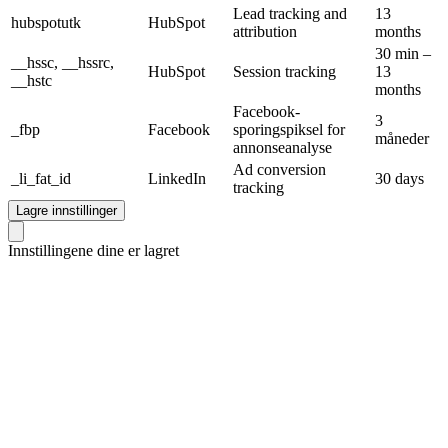
Lead tracking and
13
hubspotutk
HubSpot
attribution
months
30 min –
__hssc, __hssrc,
HubSpot
Session tracking
13
__hstc
months
Facebook-
3
_fbp
Facebook
sporingspiksel for
måneder
annonseanalyse
Ad conversion
_li_fat_id
LinkedIn
30 days
tracking
Lagre innstillinger
Innstillingene dine er lagret