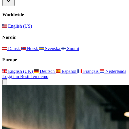
Worldwide
English (US)
Nordic
Dansk
Norsk
Svenska
Suomi
Europe
English (UK)
Deutsch
Español
Français
Nederlands
Logg inn
Bestill en demo