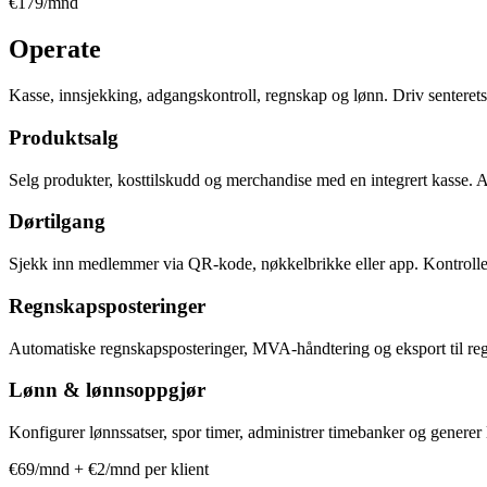
€179/mnd
Operate
Kasse, innsjekking, adgangskontroll, regnskap og lønn. Driv senterets d
Produktsalg
Selg produkter, kosttilskudd og merchandise med en integrert kasse. A
Dørtilgang
Sjekk inn medlemmer via QR-kode, nøkkelbrikke eller app. Kontroller 
Regnskapsposteringer
Automatiske regnskapsposteringer, MVA-håndtering og eksport til r
Lønn & lønnsoppgjør
Konfigurer lønnssatser, spor timer, administrer timebanker og generer 
€69/mnd + €2/mnd per klient