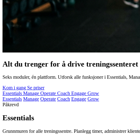
Alt du trenger for å drive treningssenteret 
Seks moduler, én plattform. Utforsk alle funksjoner i Essentials, M
Kom i gang
Se priser
Essentials
Manage
Operate
Coach
Engage
Grow
Essentials
Manage
Operate
Coach
Engage
Grow
Påkrevd
Essentials
Grunnmuren for alle treningssentre. Planlegg timer, administrer klient