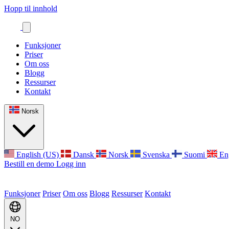
Hopp til innhold
Funksjoner
Priser
Om oss
Blogg
Ressurser
Kontakt
Norsk
English (US)
Dansk
Norsk
Svenska
Suomi
En
Bestill en demo
Logg inn
Funksjoner
Priser
Om oss
Blogg
Ressurser
Kontakt
NO