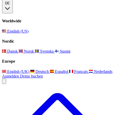
DE
Worldwide
English (US)
Nordic
Dansk
Norsk
Svenska
Suomi
Europe
English (UK)
Deutsch
Español
Français
Nederlands
Anmelden
Demo buchen