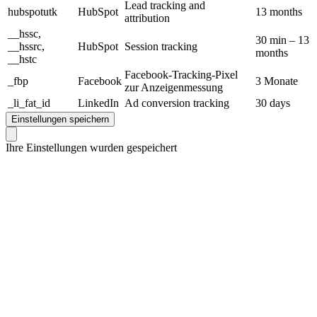
Lead tracking and
hubspotutk
HubSpot
13 months
attribution
__hssc,
30 min – 13
__hssrc,
HubSpot
Session tracking
months
__hstc
Facebook-Tracking-Pixel
_fbp
Facebook
3 Monate
zur Anzeigenmessung
_li_fat_id
LinkedIn
Ad conversion tracking
30 days
Einstellungen speichern
Ihre Einstellungen wurden gespeichert