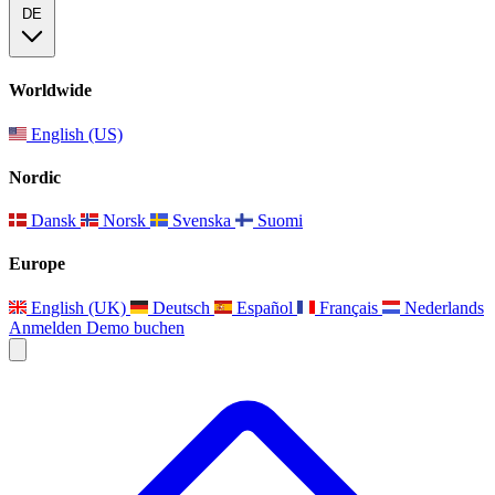
DE
Worldwide
English (US)
Nordic
Dansk
Norsk
Svenska
Suomi
Europe
English (UK)
Deutsch
Español
Français
Nederlands
Anmelden
Demo buchen