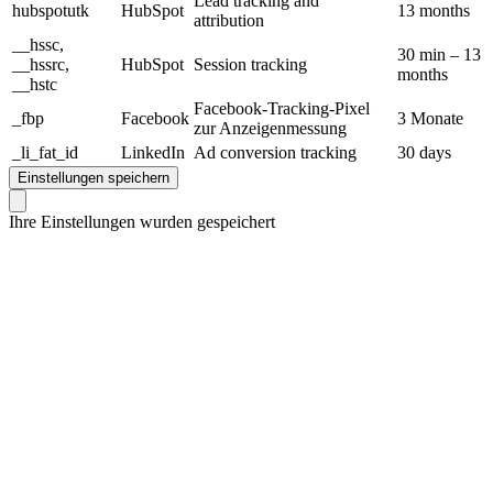
Lead tracking and
hubspotutk
HubSpot
13 months
attribution
__hssc,
30 min – 13
__hssrc,
HubSpot
Session tracking
months
__hstc
Facebook-Tracking-Pixel
_fbp
Facebook
3 Monate
zur Anzeigenmessung
_li_fat_id
LinkedIn
Ad conversion tracking
30 days
Einstellungen speichern
Ihre Einstellungen wurden gespeichert