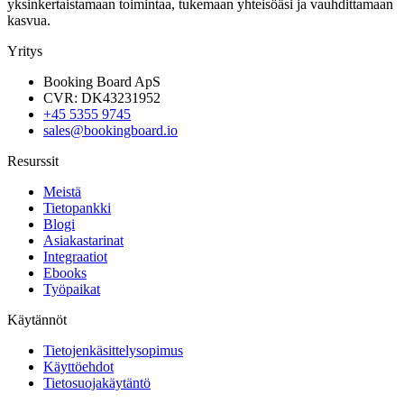
yksinkertaistamaan toimintaa, tukemaan yhteisöäsi ja vauhdittamaan
kasvua.
Yritys
Booking Board ApS
CVR: DK43231952
+45 5355 9745
sales@bookingboard.io
Resurssit
Meistä
Tietopankki
Blogi
Asiakastarinat
Integraatiot
Ebooks
Työpaikat
Käytännöt
Tietojenkäsittelysopimus
Käyttöehdot
Tietosuojakäytäntö