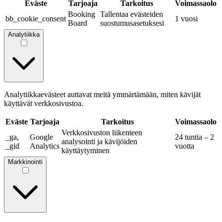
Eväste
Tarjoaja
Tarkoitus
Voimassaolo
Booking
Tallentaa evästeiden
bb_cookie_consent
1 vuosi
Board
suostumusasetuksesi
Analytiikka
Analytiikkaevästeet auttavat meitä ymmärtämään, miten kävijät
käyttävät verkkosivustoa.
Eväste
Tarjoaja
Tarkoitus
Voimassaolo
Verkkosivuston liikenteen
_ga,
Google
24 tuntia – 2
analysointi ja kävijöiden
_gid
Analytics
vuotta
käyttäytyminen
Markkinointi