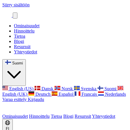
Siirry sisältöön
Ominaisuudet
Hinnoittelu
Tietoa
Blogi
Resurssit
Yhteystiedot
Suomi
English (US)
Dansk
Norsk
Svenska
Suomi
English (UK)
Deutsch
Español
Français
Nederlands
Varaa esittely
Kirjaudu
Ominaisuudet
Hinnoittelu
Tietoa
Blogi
Resurssit
Yhteystiedot
FI