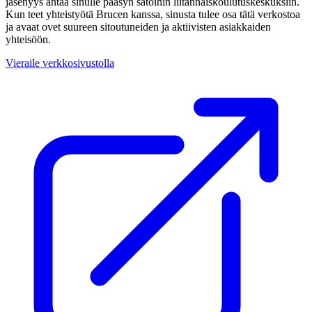
jäsenyys antaa sinulle pääsyn satoihin liitännäiskoulutuskeskuksiin.
Kun teet yhteistyötä Brucen kanssa, sinusta tulee osa tätä verkostoa
ja avaat ovet suureen sitoutuneiden ja aktiivisten asiakkaiden
yhteisöön.
Vieraile verkkosivustolla