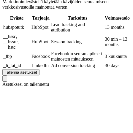
Markkinointievästeitä käytetään kävijöiden seuraamiseen
verkkosivustoilla mainontaa varten.
Eväste
Tarjoaja
Tarkoitus
Voimassaolo
Lead tracking and
hubspotutk
HubSpot
13 months
attribution
__hssc,
30 min – 13
__hssrc,
HubSpot
Session tracking
months
__hstc
Facebookin seurantapikseli
_fbp
Facebook
3 kuukautta
mainosten mittaukseen
_li_fat_id
LinkedIn
Ad conversion tracking
30 days
Tallenna asetukset
Asetuksesi on tallennettu