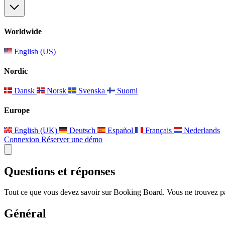
Worldwide
English (US)
Nordic
Dansk
Norsk
Svenska
Suomi
Europe
English (UK)
Deutsch
Español
Français
Nederlands
Connexion
Réserver une démo
Questions et réponses
Tout ce que vous devez savoir sur Booking Board. Vous ne trouvez pa
Général