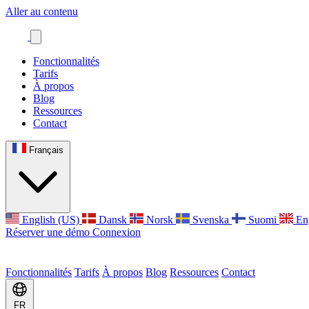
Aller au contenu
Fonctionnalités
Tarifs
À propos
Blog
Ressources
Contact
Français
English (US)
Dansk
Norsk
Svenska
Suomi
En
Réserver une démo
Connexion
Fonctionnalités
Tarifs
À propos
Blog
Ressources
Contact
FR