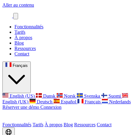
Aller au contenu
Fonctionnalités
Tarifs
À propos
Blog
Ressources
Contact
Français
English (US)
Dansk
Norsk
Svenska
Suomi
English (UK)
Deutsch
Español
Français
Nederlands
Réserver une démo
Connexion
Fonctionnalités
Tarifs
À propos
Blog
Ressources
Contact