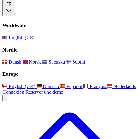
FR
Worldwide
English (US)
Nordic
Dansk
Norsk
Svenska
Suomi
Europe
English (UK)
Deutsch
Español
Français
Nederlands
Connexion
Réserver une démo