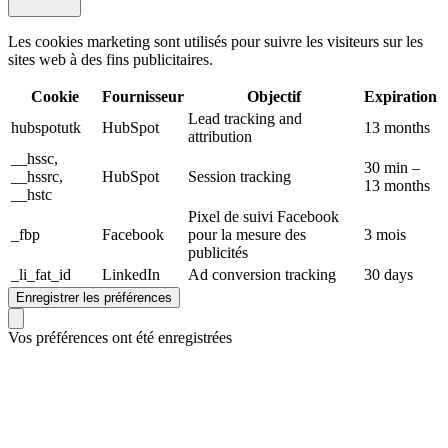
Les cookies marketing sont utilisés pour suivre les visiteurs sur les
sites web à des fins publicitaires.
Cookie
Fournisseur
Objectif
Expiration
Lead tracking and
hubspotutk
HubSpot
13 months
attribution
__hssc,
30 min –
__hssrc,
HubSpot
Session tracking
13 months
__hstc
Pixel de suivi Facebook
_fbp
Facebook
pour la mesure des
3 mois
publicités
_li_fat_id
LinkedIn
Ad conversion tracking
30 days
Enregistrer les préférences
Vos préférences ont été enregistrées