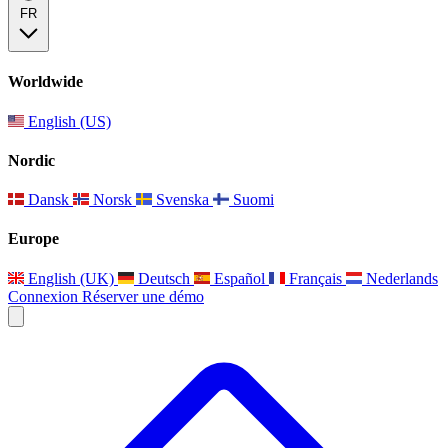
FR
Worldwide
English (US)
Nordic
Dansk
Norsk
Svenska
Suomi
Europe
English (UK)
Deutsch
Español
Français
Nederlands
Connexion
Réserver une démo