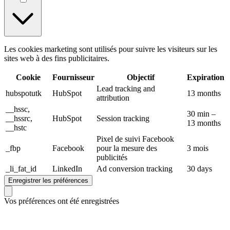
Les cookies marketing sont utilisés pour suivre les visiteurs sur les
sites web à des fins publicitaires.
Cookie
Fournisseur
Objectif
Expiration
Lead tracking and
hubspotutk
HubSpot
13 months
attribution
__hssc,
30 min –
__hssrc,
HubSpot
Session tracking
13 months
__hstc
Pixel de suivi Facebook
_fbp
Facebook
pour la mesure des
3 mois
publicités
_li_fat_id
LinkedIn
Ad conversion tracking
30 days
Enregistrer les préférences
Vos préférences ont été enregistrées