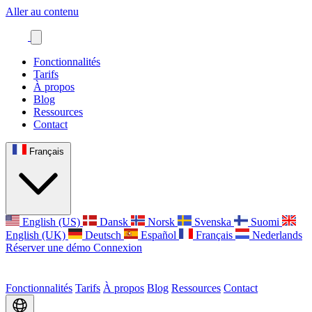
Aller au contenu
Fonctionnalités
Tarifs
À propos
Blog
Ressources
Contact
Français
English (US)
Dansk
Norsk
Svenska
Suomi
English (UK)
Deutsch
Español
Français
Nederlands
Réserver une démo
Connexion
Fonctionnalités
Tarifs
À propos
Blog
Ressources
Contact