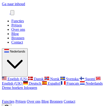
Ga naar inhoud
Functies
Prijzen
Over ons
Blog
Bronnen
Contact
Nederlands
English (US)
Dansk
Norsk
Svenska
Suomi
English (UK)
Deutsch
Español
Français
Nederlands
Demo boeken
Inloggen
Functies
Prijzen
Over ons
Blog
Bronnen
Contact