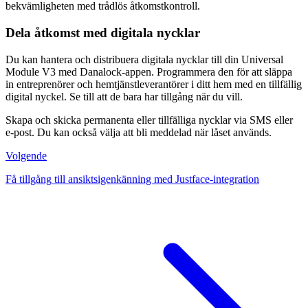
bekvämligheten med trådlös åtkomstkontroll.
Dela åtkomst med digitala nycklar
Du kan hantera och distribuera digitala nycklar till din Universal
Module V3 med Danalock-appen. Programmera den för att släppa
in entreprenörer och hemtjänstleverantörer i ditt hem med en tillfällig
digital nyckel. Se till att de bara har tillgång när du vill.
Skapa och skicka permanenta eller tillfälliga nycklar via SMS eller
e-post. Du kan också välja att bli meddelad när låset används.
Volgende
Få tillgång till ansiktsigenkänning med Justface-integration