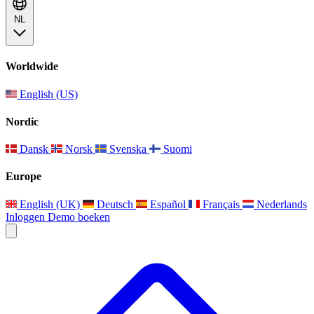
NL
Worldwide
English (US)
Nordic
Dansk
Norsk
Svenska
Suomi
Europe
English (UK)
Deutsch
Español
Français
Nederlands
Inloggen
Demo boeken