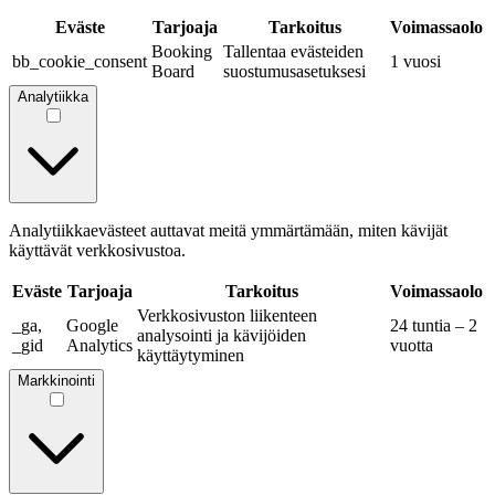
Eväste
Tarjoaja
Tarkoitus
Voimassaolo
Booking
Tallentaa evästeiden
bb_cookie_consent
1 vuosi
Board
suostumusasetuksesi
Analytiikka
Analytiikkaevästeet auttavat meitä ymmärtämään, miten kävijät
käyttävät verkkosivustoa.
Eväste
Tarjoaja
Tarkoitus
Voimassaolo
Verkkosivuston liikenteen
_ga,
Google
24 tuntia – 2
analysointi ja kävijöiden
_gid
Analytics
vuotta
käyttäytyminen
Markkinointi