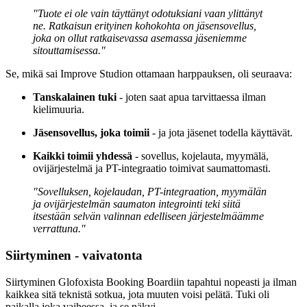
"Tuote ei ole vain täyttänyt odotuksiani vaan ylittänyt
ne. Ratkaisun erityinen kohokohta on jäsensovellus,
joka on ollut ratkaisevassa asemassa jäseniemme
sitouttamisessa."
Se, mikä sai Improve Studion ottamaan harppauksen, oli seuraava:
Tanskalainen tuki
- joten saat apua tarvittaessa ilman
kielimuuria.
Jäsensovellus, joka toimii
- ja jota jäsenet todella käyttävät.
Kaikki toimii yhdessä
- sovellus, kojelauta, myymälä,
ovijärjestelmä ja PT-integraatio toimivat saumattomasti.
"Sovelluksen, kojelaudan, PT-integraation, myymälän
ja ovijärjestelmän saumaton integrointi teki siitä
itsestään selvän valinnan edelliseen järjestelmäämme
verrattuna."
Siirtyminen - vaivatonta
Siirtyminen Glofoxista Booking Boardiin tapahtui nopeasti ja ilman
kaikkea sitä teknistä sotkua, jota muuten voisi pelätä. Tuki oli
paikalla joka vaiheessa, ja se näkyi.