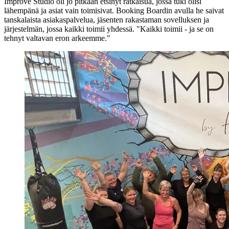
Improve Studio oli jo pitkään etsinyt ratkaisua, jossa tuki olisi
lähempänä ja asiat vain toimisivat. Booking Boardin avulla he saivat
tanskalaista asiakaspalvelua, jäsenten rakastaman sovelluksen ja
järjestelmän, jossa kaikki toimii yhdessä. "Kaikki toimii - ja se on
tehnyt valtavan eron arkeemme."