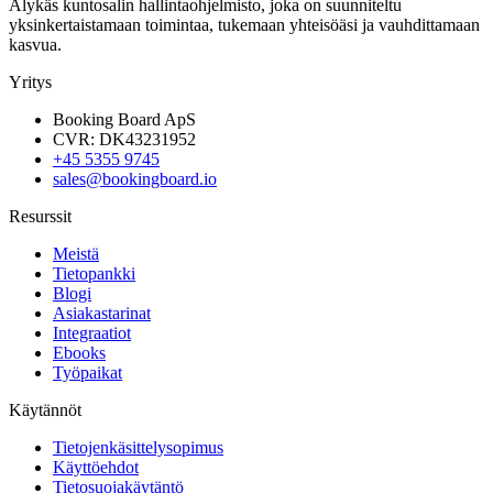
Älykäs kuntosalin hallintaohjelmisto, joka on suunniteltu
yksinkertaistamaan toimintaa, tukemaan yhteisöäsi ja vauhdittamaan
kasvua.
Yritys
Booking Board ApS
CVR: DK43231952
+45 5355 9745
sales@bookingboard.io
Resurssit
Meistä
Tietopankki
Blogi
Asiakastarinat
Integraatiot
Ebooks
Työpaikat
Käytännöt
Tietojenkäsittelysopimus
Käyttöehdot
Tietosuojakäytäntö