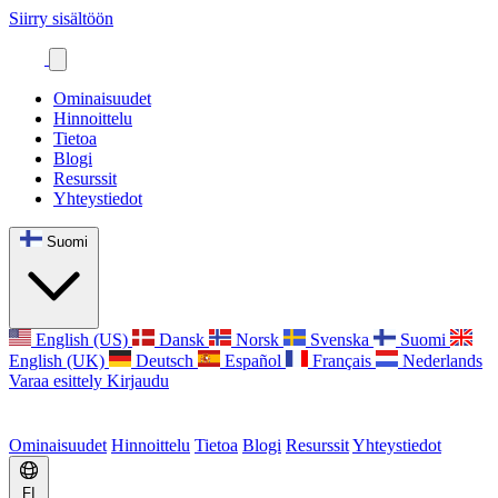
Siirry sisältöön
Ominaisuudet
Hinnoittelu
Tietoa
Blogi
Resurssit
Yhteystiedot
Suomi
English (US)
Dansk
Norsk
Svenska
Suomi
English (UK)
Deutsch
Español
Français
Nederlands
Varaa esittely
Kirjaudu
Ominaisuudet
Hinnoittelu
Tietoa
Blogi
Resurssit
Yhteystiedot
FI