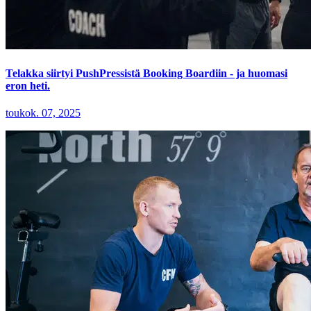
Telakka siirtyi PushPressistä Booking Boardiin - ja huomasi
eron heti.
toukok. 07, 2025