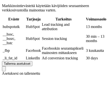
Markkinointievästeitä käytetään kävijöiden seuraamiseen
verkkosivustoilla mainontaa varten.
Eväste
Tarjoaja
Tarkoitus
Voimassaolo
Lead tracking and
hubspotutk
HubSpot
13 months
attribution
__hssc,
30 min – 13
__hssrc,
HubSpot
Session tracking
months
__hstc
Facebookin seurantapikseli
_fbp
Facebook
3 kuukautta
mainosten mittaukseen
_li_fat_id
LinkedIn
Ad conversion tracking
30 days
Tallenna asetukset
Asetuksesi on tallennettu