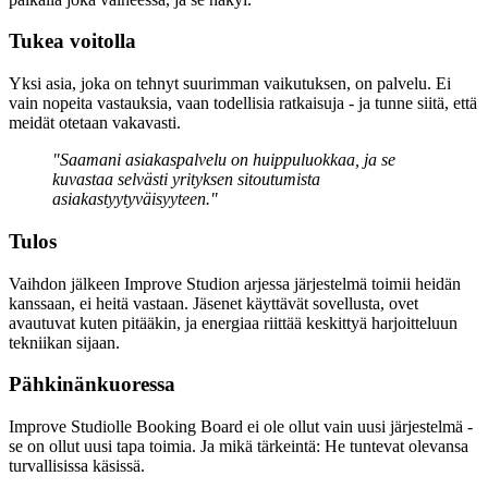
Tukea voitolla
Yksi asia, joka on tehnyt suurimman vaikutuksen, on palvelu. Ei
vain nopeita vastauksia, vaan todellisia ratkaisuja - ja tunne siitä, että
meidät otetaan vakavasti.
"Saamani asiakaspalvelu on huippuluokkaa, ja se
kuvastaa selvästi yrityksen sitoutumista
asiakastyytyväisyyteen."
Tulos
Vaihdon jälkeen Improve Studion arjessa järjestelmä toimii heidän
kanssaan, ei heitä vastaan. Jäsenet käyttävät sovellusta, ovet
avautuvat kuten pitääkin, ja energiaa riittää keskittyä harjoitteluun
tekniikan sijaan.
Pähkinänkuoressa
Improve Studiolle Booking Board ei ole ollut vain uusi järjestelmä -
se on ollut uusi tapa toimia. Ja mikä tärkeintä: He tuntevat olevansa
turvallisissa käsissä.