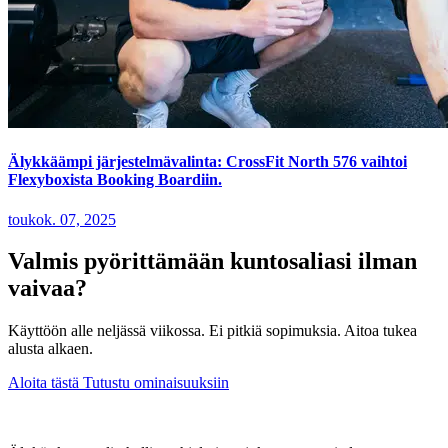
Älykkäämpi järjestelmävalinta: CrossFit North 576 vaihtoi
Flexyboxista Booking Boardiin.
toukok. 07, 2025
Valmis pyörittämään kuntosaliasi ilman
vaivaa?
Käyttöön alle neljässä viikossa. Ei pitkiä sopimuksia. Aitoa tukea
alusta alkaen.
Aloita tästä
Tutustu ominaisuuksiin