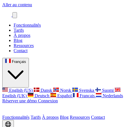
Aller au contenu
Fonctionnalités
Tarifs
À propos
Blog
Ressources
Contact
Français
English (US)
Dansk
Norsk
Svenska
Suomi
English (UK)
Deutsch
Español
Français
Nederlands
Réserver une démo
Connexion
Fonctionnalités
Tarifs
À propos
Blog
Ressources
Contact