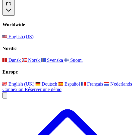
FR
Worldwide
English (US)
Nordic
Dansk
Norsk
Svenska
Suomi
Europe
English (UK)
Deutsch
Español
Français
Nederlands
Connexion
Réserver une démo