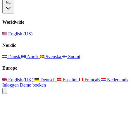
NL
Worldwide
English (US)
Nordic
Dansk
Norsk
Svenska
Suomi
Europe
English (UK)
Deutsch
Español
Français
Nederlands
Inloggen
Demo boeken