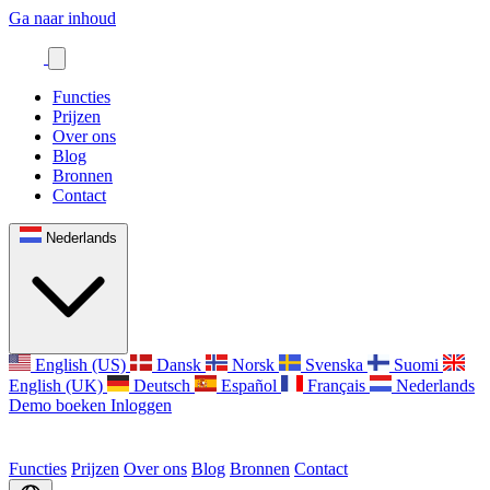
Ga naar inhoud
Functies
Prijzen
Over ons
Blog
Bronnen
Contact
Nederlands
English (US)
Dansk
Norsk
Svenska
Suomi
English (UK)
Deutsch
Español
Français
Nederlands
Demo boeken
Inloggen
Functies
Prijzen
Over ons
Blog
Bronnen
Contact