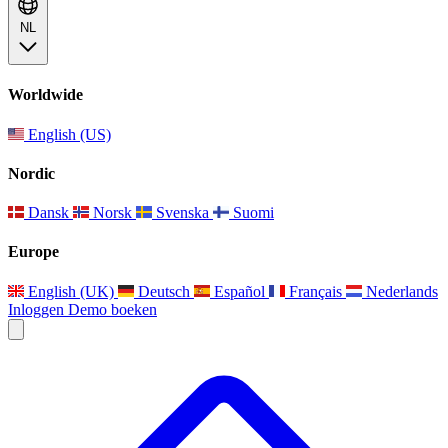
NL
Worldwide
English (US)
Nordic
Dansk
Norsk
Svenska
Suomi
Europe
English (UK)
Deutsch
Español
Français
Nederlands
Inloggen
Demo boeken