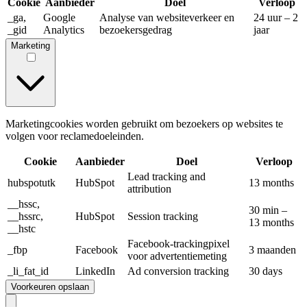
Cookie
Aanbieder
Doel
Verloop
_ga,
Google
Analyse van websiteverkeer en
24 uur – 2
_gid
Analytics
bezoekersgedrag
jaar
Marketing
Marketingcookies worden gebruikt om bezoekers op websites te
volgen voor reclamedoeleinden.
Cookie
Aanbieder
Doel
Verloop
Lead tracking and
hubspotutk
HubSpot
13 months
attribution
__hssc,
30 min –
__hssrc,
HubSpot
Session tracking
13 months
__hstc
Facebook-trackingpixel
_fbp
Facebook
3 maanden
voor advertentiemeting
_li_fat_id
LinkedIn
Ad conversion tracking
30 days
Voorkeuren opslaan