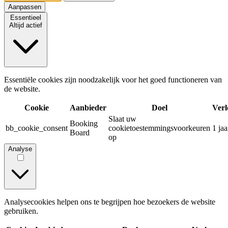
Aanpassen
Essentieel
Altijd actief
Essentiële cookies zijn noodzakelijk voor het goed functioneren van
de website.
Cookie
Aanbieder
Doel
Verl
Slaat uw
Booking
bb_cookie_consent
cookietoestemmingsvoorkeuren
1 jaa
Board
op
Analyse
Analysecookies helpen ons te begrijpen hoe bezoekers de website
gebruiken.