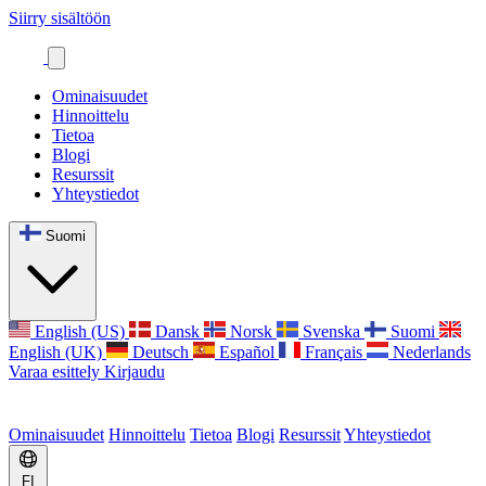
Siirry sisältöön
Ominaisuudet
Hinnoittelu
Tietoa
Blogi
Resurssit
Yhteystiedot
Suomi
English (US)
Dansk
Norsk
Svenska
Suomi
English (UK)
Deutsch
Español
Français
Nederlands
Varaa esittely
Kirjaudu
Ominaisuudet
Hinnoittelu
Tietoa
Blogi
Resurssit
Yhteystiedot
FI