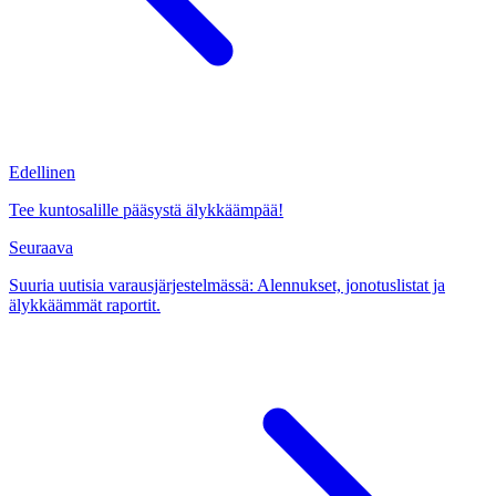
Edellinen
Tee kuntosalille pääsystä älykkäämpää!
Seuraava
Suuria uutisia varausjärjestelmässä: Alennukset, jonotuslistat ja
älykkäämmät raportit.