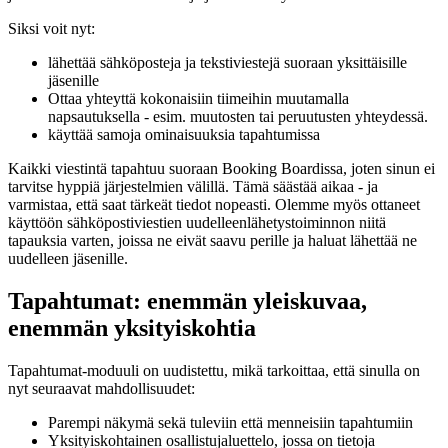
Siksi voit nyt:
lähettää sähköposteja ja tekstiviestejä suoraan yksittäisille
jäsenille
Ottaa yhteyttä kokonaisiin tiimeihin muutamalla
napsautuksella - esim. muutosten tai peruutusten yhteydessä.
käyttää samoja ominaisuuksia tapahtumissa
Kaikki viestintä tapahtuu suoraan Booking Boardissa, joten sinun ei
tarvitse hyppiä järjestelmien välillä. Tämä säästää aikaa - ja
varmistaa, että saat tärkeät tiedot nopeasti. Olemme myös ottaneet
käyttöön sähköpostiviestien uudelleenlähetystoiminnon niitä
tapauksia varten, joissa ne eivät saavu perille ja haluat lähettää ne
uudelleen jäsenille.
Tapahtumat: enemmän yleiskuvaa,
enemmän yksityiskohtia
Tapahtumat-moduuli on uudistettu, mikä tarkoittaa, että sinulla on
nyt seuraavat mahdollisuudet:
Parempi näkymä sekä tuleviin että menneisiin tapahtumiin
Yksityiskohtainen osallistujaluettelo, jossa on tietoja