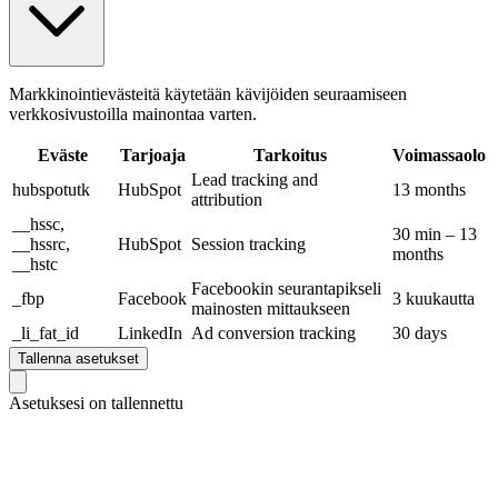
Markkinointievästeitä käytetään kävijöiden seuraamiseen
verkkosivustoilla mainontaa varten.
Eväste
Tarjoaja
Tarkoitus
Voimassaolo
Lead tracking and
hubspotutk
HubSpot
13 months
attribution
__hssc,
30 min – 13
__hssrc,
HubSpot
Session tracking
months
__hstc
Facebookin seurantapikseli
_fbp
Facebook
3 kuukautta
mainosten mittaukseen
_li_fat_id
LinkedIn
Ad conversion tracking
30 days
Tallenna asetukset
Asetuksesi on tallennettu