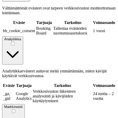
Välttämättömät evästeet ovat tarpeen verkkosivuston moitteettomaan
toimintaan.
Eväste
Tarjoaja
Tarkoitus
Voimassaolo
Booking
Tallentaa evästeiden
bb_cookie_consent
1 vuosi
Board
suostumusasetuksesi
Analytiikka
Analytiikkaevästeet auttavat meitä ymmärtämään, miten kävijät
käyttävät verkkosivustoa.
Eväste
Tarjoaja
Tarkoitus
Voimassaolo
Verkkosivuston liikenteen
_ga,
Google
24 tuntia – 2
analysointi ja kävijöiden
_gid
Analytics
vuotta
käyttäytyminen
Markkinointi