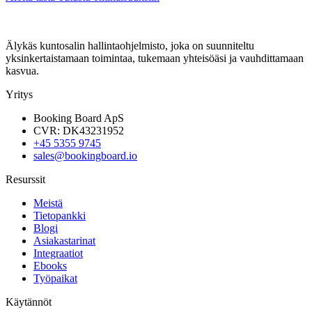
Älykäs kuntosalin hallintaohjelmisto, joka on suunniteltu
yksinkertaistamaan toimintaa, tukemaan yhteisöäsi ja vauhdittamaan
kasvua.
Yritys
Booking Board ApS
CVR: DK43231952
+45 5355 9745
sales@bookingboard.io
Resurssit
Meistä
Tietopankki
Blogi
Asiakastarinat
Integraatiot
Ebooks
Työpaikat
Käytännöt