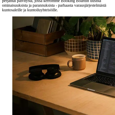
perjantai päivitystä, jossa kerromme Booking Boardin uusista
ominaisuuksista ja parannuksista - parhaasta varausjärjestelmästä
kuntosaleille ja kuntoiluyhteisöille.