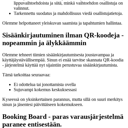
lippuvaihtoehdoista ja siitä, minkä vaihtoehdon osallistuja on
valinnut.
Tarkennettu suodatus ja mahdollisuus viedä osallistujatietoja.
Olemme helpottaneet yleiskuvan saamista ja tapahtumien hallintaa.
Sisäänkirjautuminen ilman QR-koodeja -
nopeammin ja älykkäämmin
Olemme tehneet tiimien sisäänkirjautumisesta joustavampaa ja
käyttäjäystävällisempää. Sinun ei enää tarvitse skannata QR-koodia
- järjestelmä käyttää nyt sijaintiin perustuvaa sisäänkirjautumista.
Tämä tarkoittaa seuraavaa:
Ei odottelua tai jonottamista ovella
Sujuvampi kokemus keskuksessasi
Kyseessä on yksinkertainen parannus, mutta sillä on suuri merkitys
sinun ja jäsentesi päivittäiseen kokemukseen.
Booking Board - paras varausjärjestelmä
paranee entisestään.