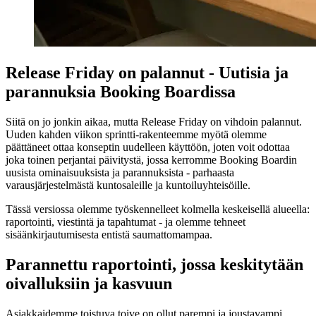
Release Friday on palannut - Uutisia ja
parannuksia Booking Boardissa
Siitä on jo jonkin aikaa, mutta Release Friday on vihdoin palannut.
Uuden kahden viikon sprintti-rakenteemme myötä olemme
päättäneet ottaa konseptin uudelleen käyttöön, joten voit odottaa
joka toinen perjantai päivitystä, jossa kerromme Booking Boardin
uusista ominaisuuksista ja parannuksista - parhaasta
varausjärjestelmästä kuntosaleille ja kuntoiluyhteisöille.
Tässä versiossa olemme työskennelleet kolmella keskeisellä alueella:
raportointi, viestintä ja tapahtumat - ja olemme tehneet
sisäänkirjautumisesta entistä saumattomampaa.
Parannettu raportointi, jossa keskitytään
oivalluksiin ja kasvuun
Asiakkaidemme toistuva toive on ollut parempi ja joustavampi