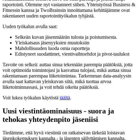
raportointi. Olemme nyt vastanneet siihen. Yhteistyössä Business &
Fitnessin kanssa ja TwoBrainsin innoittamana kehittäjämme ovat
rakentaneet uuden raportointityökalun tyhjästä.
Uuden työkalun avulla saat:
Selkeän kuvan jäsenmäärän tulosta ja poistumisesta.
Yleiskatsaus jäsenyyksien muutoksiin
Mahdollisuuden luoda omia raportteja
Edistyneet suodattimet, vientivaihtoehdot ja pivot-taulukot
Tavoite on selkeä: auttaa sinua tekemään parempia päätöksiä, jotta
voit optimoida toimintojasi ja kasvattaa tulojasi, mikä auttaa sinua
rakentamaan parempaa liiketoimintaa. Tarkemman data-analyysin
avulla saat kattavan yleiskuvan siitä, mikä tuottaa arvoa
liiketoiminnassasi, ja voit tehdä oikeita päätöksiä.
Voit lukea työkalun käytöstä
täältä
.
Uusi viestintäominaisuus - suora ja
tehokas yhteydenpito jäseniisi
Tiedämme, että hyvä viestintä on ratkaisevan tärkeää loistavan
jäsenkokemuksen kannalta - ja jäsenten säilyttämisen kannalta.