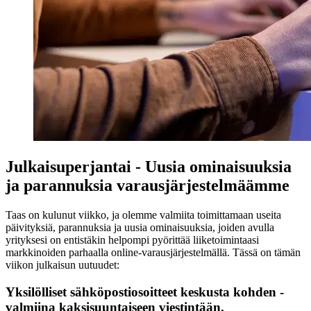
Julkaisuperjantai - Uusia ominaisuuksia
ja parannuksia varausjärjestelmäämme
Taas on kulunut viikko, ja olemme valmiita toimittamaan useita
päivityksiä, parannuksia ja uusia ominaisuuksia, joiden avulla
yrityksesi on entistäkin helpompi pyörittää liiketoimintaasi
markkinoiden parhaalla online-varausjärjestelmällä. Tässä on tämän
viikon julkaisun uutuudet:
Yksilölliset sähköpostiosoitteet keskusta kohden -
valmiina kaksisuuntaiseen viestintään.