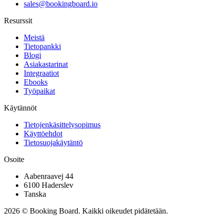
sales@bookingboard.io
Resurssit
Meistä
Tietopankki
Blogi
Asiakastarinat
Integraatiot
Ebooks
Työpaikat
Käytännöt
Tietojenkäsittelysopimus
Käyttöehdot
Tietosuojakäytäntö
Osoite
Aabenraavej 44
6100 Haderslev
Tanska
2026 © Booking Board. Kaikki oikeudet pidätetään.