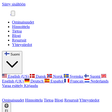
Siirry sisältöön
Ominaisuudet
Hinnoittelu
Tietoa
Blogi
Resurssit
Yhteystiedot
Suomi
English (US)
Dansk
Norsk
Svenska
Suomi
English (UK)
Deutsch
Español
Français
Nederlands
Varaa esittely
Kirjaudu
Ominaisuudet
Hinnoittelu
Tietoa
Blogi
Resurssit
Yhteystiedot
FI