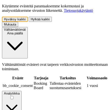
Käytämme evästeitä parantaaksemme kokemustasi ja
analysoidaksemme sivuston liikennettä.
Tietosuojakäytäntö
Hyväksy kaikki
Hylkää kaikki
Mukauta
Välttämättömät
Aina päällä
Välttämättömät evästeet ovat tarpeen verkkosivuston moitteettomaan
toimintaan.
Eväste
Tarjoaja
Tarkoitus
Voimassaolo
Booking
Tallentaa evästeiden
bb_cookie_consent
1 vuosi
Board
suostumusasetuksesi
Analytiikka