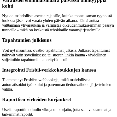
Varausten enimmäismäärä päivässä tiimityyppiä
kohti
Nyt on mahdollista asettaa raja sille, kuinka monta saman tyyppistä
luokkaa jäsen voi varata yhden päivän aikana. Tämä auttaa
välttämään ylivarauksia ja varmistaa oikeudenmukaisemman pääsyn
tunneille - mikä on keskeistä tehokkaille varausjärjestelmille.
Tapahtumien julkisuus
Voit nyt määrittää, ovatko tapahtumat julkisia. Julkiset tapahtumat
näkyvät vain sovelluksessa tai suoran linkin kautta - täydellinen
suljettuihin tapahtumiin tai erityiskutsuihin.
Integrointi Frisbii-verkkokoukkujen kanssa
Tuemme nyt Frisbii:n webhookeja, mikä mahdollistaa
automatisoidut työnkulut ja paremman tiedonvaihdon järjestelmien
välillä.
Raporttien virheiden korjaukset
Useita raporttimoduulin vikoja on korjattu, jotta saat vakaammat ja
tarkemmat raportit.