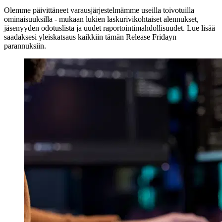
Olemme päivittäneet varausjärjestelmämme useilla toivotuilla
ominaisuuksilla - mukaan lukien laskurivikohtaiset alennukset,
jäsenyyden odotuslista ja uudet raportointimahdollisuudet. Lue lisää
saadaksesi yleiskatsaus kaikkiin tämän Release Fridayn
parannuksiin.