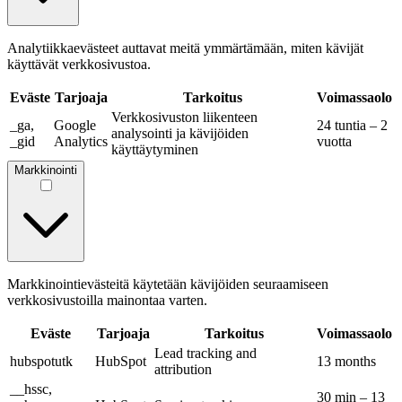
Analytiikkaevästeet auttavat meitä ymmärtämään, miten kävijät
käyttävät verkkosivustoa.
Eväste
Tarjoaja
Tarkoitus
Voimassaolo
Verkkosivuston liikenteen
_ga,
Google
24 tuntia – 2
analysointi ja kävijöiden
_gid
Analytics
vuotta
käyttäytyminen
Markkinointi
Markkinointievästeitä käytetään kävijöiden seuraamiseen
verkkosivustoilla mainontaa varten.
Eväste
Tarjoaja
Tarkoitus
Voimassaolo
Lead tracking and
hubspotutk
HubSpot
13 months
attribution
__hssc,
30 min – 13