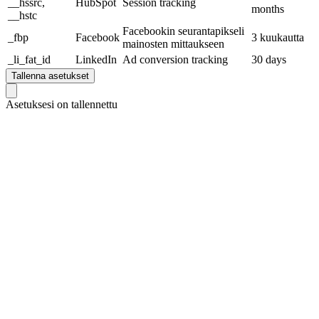
__hssrc,
HubSpot
Session tracking
months
__hstc
Facebookin seurantapikseli
_fbp
Facebook
3 kuukautta
mainosten mittaukseen
_li_fat_id
LinkedIn
Ad conversion tracking
30 days
Tallenna asetukset
Asetuksesi on tallennettu