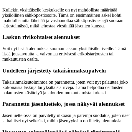
Kullekin yksittäiselle keskukselle on nyt mahdollista määrittää
yksilöllinen sähköpostiosoite. Tämä on ensimmäinen askel kohti
mahdollisuutta lähettää ja vastaanottaa sähköpostiviestejä suoraan
järjestelmässä, mikä tehostaa viestintää jäsenten kanssa.
Laskun rivikohtaiset alennukset
Voit nyt lisätä alennuksia suoraan laskun yksittäisille riveille. Tämä
lisää joustavuutta ja valvontaa erityisesti erikoistarjousten tai
mukautusten osalta.
Uudelleen järjestetty takaisinmaksupalvelu
Takaisinmaksutoimintoa on parannettu, joten voit nyt palauttaa joko
kokonaisia laskuja tai yksittäisiä rivejä. Tämä helpottaa osittaisten
palautusten käsittelyä ja talouden mukauttamista tarkasti.
Parannettu jäsenluettelo, jossa näkyvät alennukset
Jäsenluettelossa on päivitetty ulkoasu ja parempi suodatus, joten näet
ja hallitset nyt selkeästi, mihin jäsenyyksiin on liitetty alennuksia.