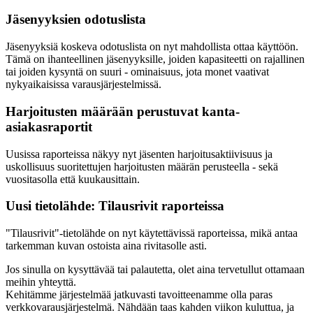
Jäsenyyksien odotuslista
Jäsenyyksiä koskeva odotuslista on nyt mahdollista ottaa käyttöön.
Tämä on ihanteellinen jäsenyyksille, joiden kapasiteetti on rajallinen
tai joiden kysyntä on suuri - ominaisuus, jota monet vaativat
nykyaikaisissa varausjärjestelmissä.
Harjoitusten määrään perustuvat kanta-
asiakasraportit
Uusissa raporteissa näkyy nyt jäsenten harjoitusaktiivisuus ja
uskollisuus suoritettujen harjoitusten määrän perusteella - sekä
vuositasolla että kuukausittain.
Uusi tietolähde: Tilausrivit raporteissa
"Tilausrivit"-tietolähde on nyt käytettävissä raporteissa, mikä antaa
tarkemman kuvan ostoista aina rivitasolle asti.
Jos sinulla on kysyttävää tai palautetta, olet aina tervetullut ottamaan
meihin yhteyttä.
Kehitämme järjestelmää jatkuvasti tavoitteenamme olla paras
verkkovarausjärjestelmä. Nähdään taas kahden viikon kuluttua, ja