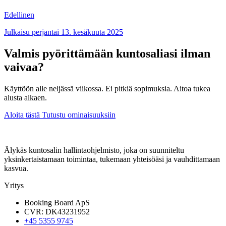
Edellinen
Julkaisu perjantai 13. kesäkuuta 2025
Valmis pyörittämään kuntosaliasi ilman
vaivaa?
Käyttöön alle neljässä viikossa. Ei pitkiä sopimuksia. Aitoa tukea
alusta alkaen.
Aloita tästä
Tutustu ominaisuuksiin
Älykäs kuntosalin hallintaohjelmisto, joka on suunniteltu
yksinkertaistamaan toimintaa, tukemaan yhteisöäsi ja vauhdittamaan
kasvua.
Yritys
Booking Board ApS
CVR: DK43231952
+45 5355 9745