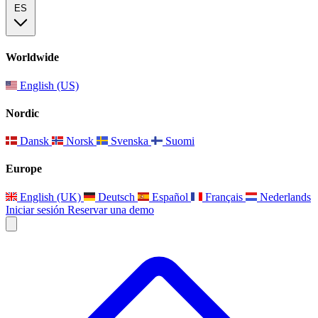
ES
Worldwide
English (US)
Nordic
Dansk
Norsk
Svenska
Suomi
Europe
English (UK)
Deutsch
Español
Français
Nederlands
Iniciar sesión
Reservar una demo