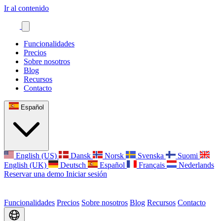
Ir al contenido
Funcionalidades
Precios
Sobre nosotros
Blog
Recursos
Contacto
Español
English (US)
Dansk
Norsk
Svenska
Suomi
English (UK)
Deutsch
Español
Français
Nederlands
Reservar una demo
Iniciar sesión
Funcionalidades
Precios
Sobre nosotros
Blog
Recursos
Contacto