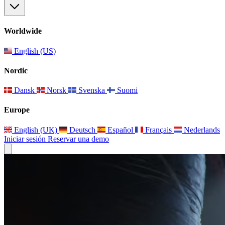
Worldwide
English (US)
Nordic
Dansk
Norsk
Svenska
Suomi
Europe
English (UK)
Deutsch
Español
Français
Nederlands
Iniciar sesión
Reservar una demo