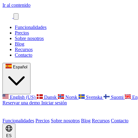
Ir al contenido
Funcionalidades
Precios
Sobre nosotros
Blog
Recursos
Contacto
Español
English (US)
Dansk
Norsk
Svenska
Suomi
En
Reservar una demo
Iniciar sesión
Funcionalidades
Precios
Sobre nosotros
Blog
Recursos
Contacto
ES