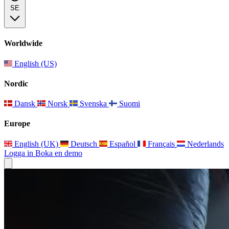
SE
Worldwide
English (US)
Nordic
Dansk
Norsk
Svenska
Suomi
Europe
English (UK)
Deutsch
Español
Français
Nederlands
Logga in
Boka en demo