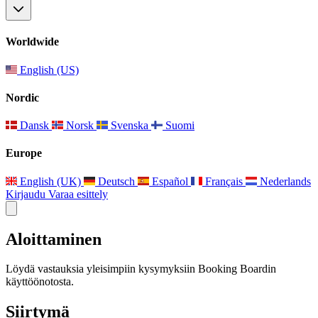
Worldwide
English (US)
Nordic
Dansk
Norsk
Svenska
Suomi
Europe
English (UK)
Deutsch
Español
Français
Nederlands
Kirjaudu
Varaa esittely
Aloittaminen
Löydä vastauksia yleisimpiin kysymyksiin Booking Boardin
käyttöönotosta.
Siirtymä