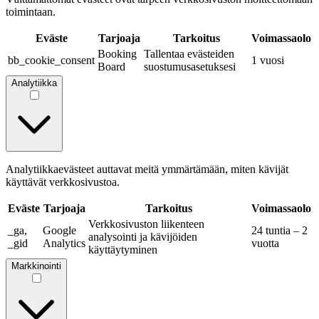
toimintaan.
Eväste
Tarjoaja
Tarkoitus
Voimassaolo
Booking
Tallentaa evästeiden
bb_cookie_consent
1 vuosi
Board
suostumusasetuksesi
Analytiikka
Analytiikkaevästeet auttavat meitä ymmärtämään, miten kävijät
käyttävät verkkosivustoa.
Eväste
Tarjoaja
Tarkoitus
Voimassaolo
Verkkosivuston liikenteen
_ga,
Google
24 tuntia – 2
analysointi ja kävijöiden
_gid
Analytics
vuotta
käyttäytyminen
Markkinointi