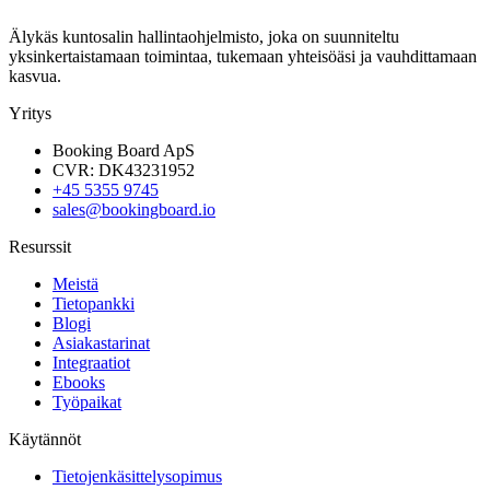
Älykäs kuntosalin hallintaohjelmisto, joka on suunniteltu
yksinkertaistamaan toimintaa, tukemaan yhteisöäsi ja vauhdittamaan
kasvua.
Yritys
Booking Board ApS
CVR: DK43231952
+45 5355 9745
sales@bookingboard.io
Resurssit
Meistä
Tietopankki
Blogi
Asiakastarinat
Integraatiot
Ebooks
Työpaikat
Käytännöt
Tietojenkäsittelysopimus