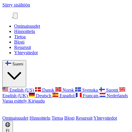
Siirry sisältöön
Ominaisuudet
Hinnoittelu
Tietoa
Blogi
Resurssit
Yhteystiedot
Suomi
English (US)
Dansk
Norsk
Svenska
Suomi
English (UK)
Deutsch
Español
Français
Nederlands
Varaa esittely
Kirjaudu
Ominaisuudet
Hinnoittelu
Tietoa
Blogi
Resurssit
Yhteystiedot
FI