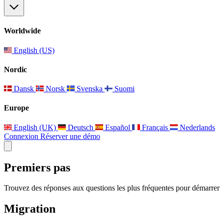
Worldwide
English (US)
Nordic
Dansk
Norsk
Svenska
Suomi
Europe
English (UK)
Deutsch
Español
Français
Nederlands
Connexion
Réserver une démo
Premiers pas
Trouvez des réponses aux questions les plus fréquentes pour démarr
Migration