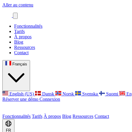
Aller au contenu
Fonctionnalités
Tarifs
À propos
Blog
Ressources
Contact
Français
English (US)
Dansk
Norsk
Svenska
Suomi
En
Réserver une démo
Connexion
Fonctionnalités
Tarifs
À propos
Blog
Ressources
Contact
FR