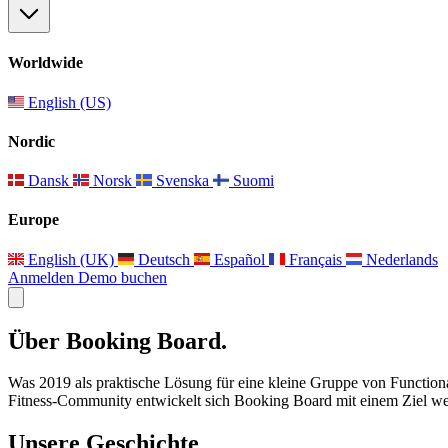
Worldwide
English (US)
Nordic
Dansk
Norsk
Svenska
Suomi
Europe
English (UK)
Deutsch
Español
Français
Nederlands
Anmelden
Demo buchen
Über Booking Board.
Was 2019 als praktische Lösung für eine kleine Gruppe von Functional
Fitness-Community entwickelt sich Booking Board mit einem Ziel weiter
Unsere Geschichte