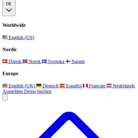
DE
Worldwide
English (US)
Nordic
Dansk
Norsk
Svenska
Suomi
Europe
English (UK)
Deutsch
Español
Français
Nederlands
Anmelden
Demo buchen