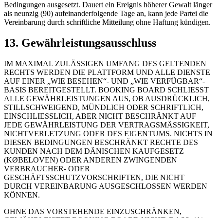
Bedingungen ausgesetzt. Dauert ein Ereignis höherer Gewalt länger
als neunzig (90) aufeinanderfolgende Tage an, kann jede Partei die
Vereinbarung durch schriftliche Mitteilung ohne Haftung kündigen.
13. Gewährleistungsausschluss
IM MAXIMAL ZULÄSSIGEN UMFANG DES GELTENDEN
RECHTS WERDEN DIE PLATTFORM UND ALLE DIENSTE
AUF EINER „WIE BESEHEN“- UND „WIE VERFÜGBAR“-
BASIS BEREITGESTELLT. BOOKING BOARD SCHLIESST
ALLE GEWÄHRLEISTUNGEN AUS, OB AUSDRÜCKLICH,
STILLSCHWEIGEND, MÜNDLICH ODER SCHRIFTLICH,
EINSCHLIESSLICH, ABER NICHT BESCHRÄNKT AUF
JEDE GEWÄHRLEISTUNG DER VERTRAGSMÄSSIGKEIT,
NICHTVERLETZUNG ODER DES EIGENTUMS. NICHTS IN
DIESEN BEDINGUNGEN BESCHRÄNKT RECHTE DES
KUNDEN NACH DEM DÄNISCHEN KAUFGESETZ
(KØBELOVEN) ODER ANDEREN ZWINGENDEN
VERBRAUCHER- ODER
GESCHÄFTSSCHUTZVORSCHRIFTEN, DIE NICHT
DURCH VEREINBARUNG AUSGESCHLOSSEN WERDEN
KÖNNEN.
OHNE DAS VORSTEHENDE EINZUSCHRÄNKEN,