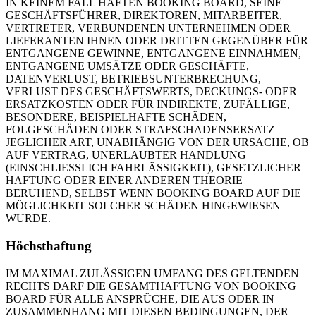
IN KEINEM FALL HAFTEN BOOKING BOARD, SEINE
GESCHÄFTSFÜHRER, DIREKTOREN, MITARBEITER,
VERTRETER, VERBUNDENEN UNTERNEHMEN ODER
LIEFERANTEN IHNEN ODER DRITTEN GEGENÜBER FÜR
ENTGANGENE GEWINNE, ENTGANGENE EINNAHMEN,
ENTGANGENE UMSÄTZE ODER GESCHÄFTE,
DATENVERLUST, BETRIEBSUNTERBRECHUNG,
VERLUST DES GESCHÄFTSWERTS, DECKUNGS- ODER
ERSATZKOSTEN ODER FÜR INDIREKTE, ZUFÄLLIGE,
BESONDERE, BEISPIELHAFTE SCHÄDEN,
FOLGESCHÄDEN ODER STRAFSCHADENSERSATZ
JEGLICHER ART, UNABHÄNGIG VON DER URSACHE, OB
AUF VERTRAG, UNERLAUBTER HANDLUNG
(EINSCHLIESSLICH FAHRLÄSSIGKEIT), GESETZLICHER
HAFTUNG ODER EINER ANDEREN THEORIE
BERUHEND, SELBST WENN BOOKING BOARD AUF DIE
MÖGLICHKEIT SOLCHER SCHÄDEN HINGEWIESEN
WURDE.
Höchsthaftung
IM MAXIMAL ZULÄSSIGEN UMFANG DES GELTENDEN
RECHTS DARF DIE GESAMTHAFTUNG VON BOOKING
BOARD FÜR ALLE ANSPRÜCHE, DIE AUS ODER IN
ZUSAMMENHANG MIT DIESEN BEDINGUNGEN, DER