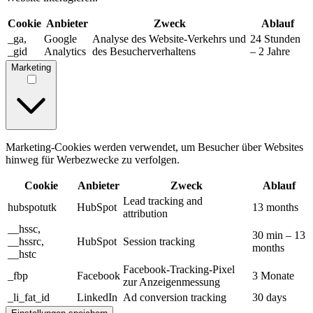
Cookie
Anbieter
Zweck
Ablauf
_ga,
Google
Analyse des Website-Verkehrs und
24 Stunden
_gid
Analytics
des Besucherverhaltens
– 2 Jahre
Marketing
Marketing-Cookies werden verwendet, um Besucher über Websites
hinweg für Werbezwecke zu verfolgen.
Cookie
Anbieter
Zweck
Ablauf
Lead tracking and
hubspotutk
HubSpot
13 months
attribution
__hssc,
30 min – 13
__hssrc,
HubSpot
Session tracking
months
__hstc
Facebook-Tracking-Pixel
_fbp
Facebook
3 Monate
zur Anzeigenmessung
_li_fat_id
LinkedIn
Ad conversion tracking
30 days