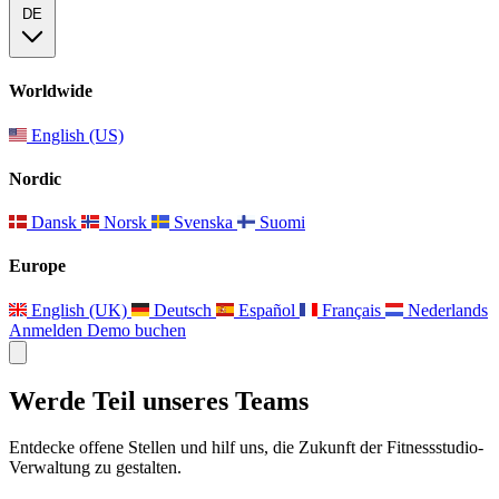
DE
Worldwide
English (US)
Nordic
Dansk
Norsk
Svenska
Suomi
Europe
English (UK)
Deutsch
Español
Français
Nederlands
Anmelden
Demo buchen
Werde Teil unseres Teams
Entdecke offene Stellen und hilf uns, die Zukunft der Fitnessstudio-
Verwaltung zu gestalten.