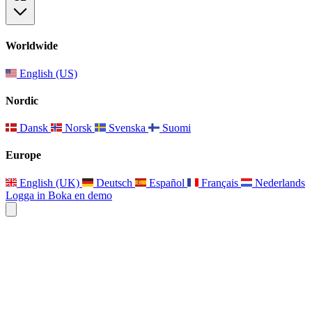
Worldwide
English (US)
Nordic
Dansk
Norsk
Svenska
Suomi
Europe
English (UK)
Deutsch
Español
Français
Nederlands
Logga in
Boka en demo