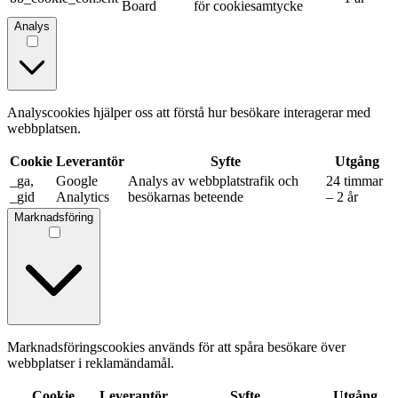
Board
för cookiesamtycke
Analys
Analyscookies hjälper oss att förstå hur besökare interagerar med
webbplatsen.
Cookie
Leverantör
Syfte
Utgång
_ga,
Google
Analys av webbplatstrafik och
24 timmar
_gid
Analytics
besökarnas beteende
– 2 år
Marknadsföring
Marknadsföringscookies används för att spåra besökare över
webbplatser i reklamändamål.
Cookie
Leverantör
Syfte
Utgång