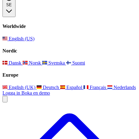
SE
Worldwide
English (US)
Nordic
Dansk
Norsk
Svenska
Suomi
Europe
English (UK)
Deutsch
Español
Français
Nederlands
Logga in
Boka en demo