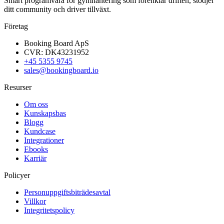
Smart programvara för gymhantering som förenklar driften, stödjer
ditt community och driver tillväxt.
Företag
Booking Board ApS
CVR: DK43231952
+45 5355 9745
sales@bookingboard.io
Resurser
Om oss
Kunskapsbas
Blogg
Kundcase
Integrationer
Ebooks
Karriär
Policyer
Personuppgiftsbiträdesavtal
Villkor
Integritetspolicy