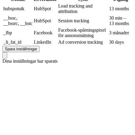
Lead tracking and
hubspotutk
HubSpot
13 months
attribution
__hssc,
30 min –
HubSpot
Session tracking
__hssrc, __hstc
13 months
Facebook-spårningspixel
_fbp
Facebook
3 månader
för annonsmätning
_li_fat_id
LinkedIn
Ad conversion tracking
30 days
Spara inställningar
Dina inställningar har sparats