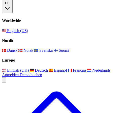
DE
Worldwide
English (US)
Nordic
Dansk
Norsk
Svenska
Suomi
Europe
English (UK)
Deutsch
Español
Français
Nederlands
Anmelden
Demo buchen